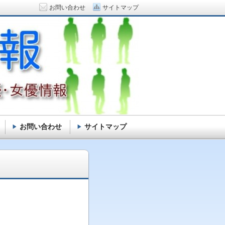
お問い合わせ
サイトマップ
お問い合わせ
サイトマップ