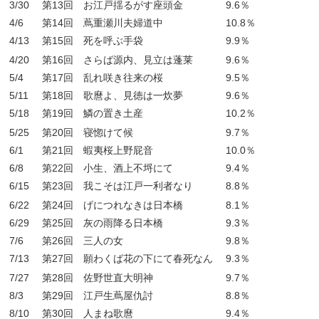
3/30
第13回 お江戸揺るがす座頭金
9.6％
4/6
第14回 蔦重瀬川夫婦道中
10.8％
4/13
第15回 死を呼ぶ手袋
9.9％
4/20
第16回 さらば源内、見立は蓬莱
9.6％
5/4
第17回 乱れ咲き往来の桜
9.5％
5/11
第18回 歌麿よ、見徳は一炊夢
9.6％
5/18
第19回 鱗の置き土産
10.2％
5/25
第20回 寝惚けて候
9.7％
6/1
第21回 蝦夷桜上野屁音
10.0％
6/8
第22回 小生、酒上不埒にて
9.4％
6/15
第23回 我こそは江戸一利者なり
8.8％
6/22
第24回 げにつれなきは日本橋
8.1％
6/29
第25回 灰の雨降る日本橋
9.3％
7/6
第26回 三人の女
9.8％
7/13
第27回 願わくば花の下にて春死なん
9.3％
7/27
第28回 佐野世直大明神
9.7％
8/3
第29回 江戸生蔦屋仇討
8.8％
8/10
第30回 人まね歌麿
9.4％