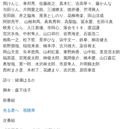
岡けんじ、車邦秀、佐藤政之、真木仁、吉高寧々、藤かんな
与田りん、片岡愛之助、三浦獠太、徳井優、芹澤興人
安田顕、井之脇海、尾美としのり、花柳寿楽、田山涼成
阿部亮平、 山根和馬、眞島秀和、高梨臨、冨永愛、生田斗真
映美くらら、入江甚儀、寺田心、落合モトキ、渡辺謙
宮沢氷魚、中村隼人、山口祥行、岩男海史、石坂浩二
相島一之、松下哲、景井ひな、浜中文一、鉄拳、桐谷健太
前野朋哉、稲垣来泉、橋本淳、古川雄大、染谷将太
岡山天音、矢本悠馬、山村紅葉、東野絢香、山中聡、里見浩太朗
福原遥、宮尾俊太郎、栁俊太郎、風間俊介、橋本愛、山口森広
奥智哉、寛一郎、水沢林太郎、市原隼人、片岡鶴太郎
西村まさ彦、木村了、花總まり、吉沢悠、原田泰造
語り：綾瀬はるか
脚本：森下佳子
前番組
光る君へ 視聴率
次番組