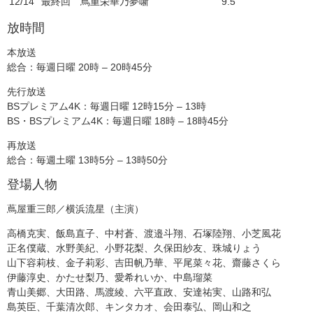
12/14
最終回 蔦重栄華乃夢噺
9.5
放時間
本放送
総合：毎週日曜 20時 – 20時45分
先行放送
BSプレミアム4K：毎週日曜 12時15分 – 13時
BS・BSプレミアム4K：毎週日曜 18時 – 18時45分
再放送
総合：毎週土曜 13時5分 – 13時50分
登場人物
蔦屋重三郎／横浜流星（主演）
高橋克実、飯島直子、中村蒼、渡邉斗翔、石塚陸翔、小芝風花
正名僕蔵、水野美紀、小野花梨、久保田紗友、珠城りょう
山下容莉枝、金子莉彩、吉田帆乃華、平尾菜々花、齋藤さくら
伊藤淳史、かたせ梨乃、愛希れいか、中島瑠菜
青山美郷、大田路、馬渡綾、六平直政、安達祐実、山路和弘
島英臣、千葉清次郎、キンタカオ、会田泰弘、岡山和之