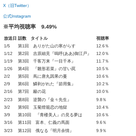
X（旧Twitter）
公式Instagram
※平均視聴率 9.49%
放送日
話数 タイトル
視聴率
1/5
第1回 ありがた山の寒がらす
12.6％
1/12
第2回 吉原細見『嗚呼(ああ)御江戸』
12.0％
1/19
第3回 千客万来『一目千本』
11.7％
1/26
第4回 『雛形若菜』の甘い罠
10.5％
2/2
第5回 蔦に唐丸因果の蔓
10.6％
2/9
第6回 鱗剥がれた『節用集』
10.2％
2/16
第7回 籬の花
10.0％
2/23
第8回 逆襲の『金々先生』
9.8％
3/2
第9回 玉菊燈籠恋の地獄
10.4％
3/9
第10回 『青楼美人』の見る夢は
10.6％
3/16
第11回 富本、仁義の馬面
9.6％
3/23
第12回 俄なる『明月余情』
9.9％