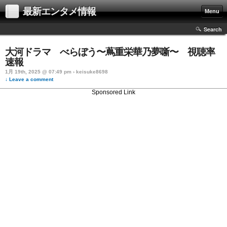
最新エンタメ情報
Menu
Search
大河ドラマ べらぼう〜蔦重栄華乃夢噺〜 視聴率
速報
1月 19th, 2025 @ 07:49 pm › keisuke8698
↓ Leave a comment
Sponsored Link