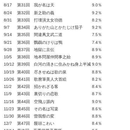
8/17
第31回 我が名は天
9.0％
8/24
第32回 新之助の義
9.2％
8/31
第33回 打壊演太女功徳
8.2％
9/7
第34回 ありがた山とかたじけ茄子
9.2％
9/14
第35回 間違凧文武二道
7.5％
9/21
第36回 鸚鵡のけりは鴨
7.4％
9/28
第37回 地獄に京伝
8.9％
10/5
第38回 地本問屋仲間事之始
8.9％
10/12
第39回 白河の清きに住みかね身上半減
9.0％
10/19
第40回 尽きせぬは欲の泉
8.8％
10/26
第41回 歌麿筆美人大首絵
8.2％
11/2
第42回 招かれざる客
8.4％
11/9
第43回 裏切りの恋歌
8.7％
11/16
第44回 空飛ぶ源内
9.0％
11/23
第45回 その名は写楽
8.6％
11/30
第46回 曽我祭の変
8.8％
12/7
第47回 饅頭こわい
8.4％