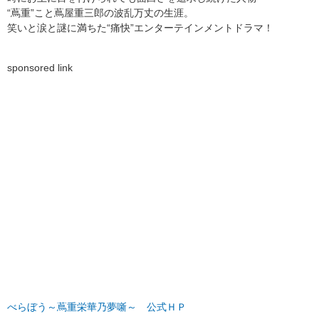
“蔦重”こと蔦屋重三郎の波乱万丈の生涯。
笑いと涙と謎に満ちた“痛快”エンターテインメントドラマ！
sponsored link
べらぼう～蔦重栄華乃夢噺～ 公式ＨＰ