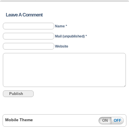
Leave A Comment
Name *
Mail (unpublished) *
Website
Mobile Theme
ON
OFF