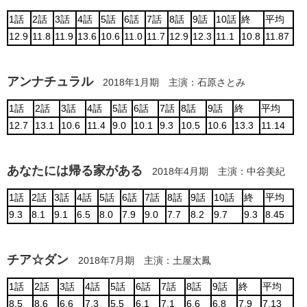
1話
2話
3話
4話
5話
6話
7話
8話
9話
10話
終
平均
12.9
11.8
11.9
13.6
10.6
11.0
11.7
12.9
12.3
11.1
10.8
11.87
アンナチュラル
2018年1月期 主演：石原さとみ
1話
2話
3話
4話
5話
6話
7話
8話
9話
終
平均
12.7
13.1
10.6
11.4
9.0
10.1
9.3
10.5
10.6
13.3
11.14
あなたには帰る家がある
2018年4月期 主演：中谷美紀
1話
2話
3話
4話
5話
6話
7話
8話
9話
10話
終
平均
9.3
8.1
9.1
6.5
8.0
7.9
9.0
7.7
8.2
9.7
9.3
8.45
チア☆ダン
2018年7月期 主演：土屋太鳳
1話
2話
3話
4話
5話
6話
7話
8話
9話
終
平均
8.5
8.6
6.6
7.3
5.5
6.1
7.1
6.6
6.8
7.9
7.13