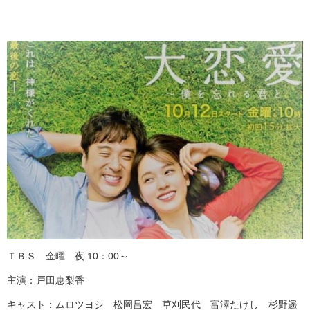
ＴＢＳ 金曜 夜 10：00～
主演：戸田恵梨香
キャスト：ムロツヨシ 松岡昌宏 草刈民代 富澤たけし 杉野遥