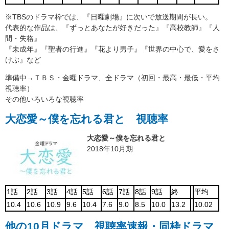
※TBSのドラマ枠では、『日曜劇場』に次いで放送期間が長い。
代表的な作品は、『ずっとあなたが好きだった』『高校教師』『人
間・失格』
『未成年』『聖者の行進』『花より男子』『世界の中心で、愛をさ
けぶ』など
準備中→ＴＢＳ・金曜ドラマ、全ドラマ（初回・最高・最低・平均
視聴率）
その他いろいろな視聴率
大恋愛～僕を忘れる君と 視聴率
大恋愛～僕を忘れる君と
2018年10月期
1話
2話
3話
4話
5話
6話
7話
8話
9話
終
平均
10.4
10.6
10.9
9.6
10.4
7.6
9.0
8.5
10.0
13.2
10.02
他の10月ドラマ 視聴率速報・同枠ドラマ