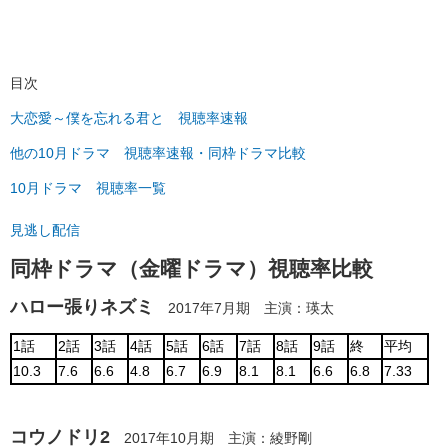
目次
大恋愛～僕を忘れる君と 視聴率速報
他の10月ドラマ 視聴率速報・同枠ドラマ比較
10月ドラマ 視聴率一覧
見逃し配信
同枠ドラマ（金曜ドラマ）視聴率比較
ハロー張りネズミ
2017年7月期 主演：瑛太
1話
2話
3話
4話
5話
6話
7話
8話
9話
終
平均
10.3
7.6
6.6
4.8
6.7
6.9
8.1
8.1
6.6
6.8
7.33
コウノドリ2
2017年10月期 主演：綾野剛