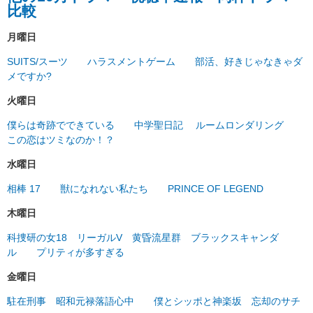
比較
月曜日
SUITS/スーツ
ハラスメントゲーム
部活、好きじゃなきゃダ
メですか?
火曜日
僕らは奇跡でできている
中学聖日記
ルームロンダリング
この恋はツミなのか！？
水曜日
相棒 17
獣になれない私たち
PRINCE OF LEGEND
木曜日
科捜研の女18
リーガルV
黄昏流星群
ブラックスキャンダ
ル
プリティが多すぎる
金曜日
駐在刑事
昭和元禄落語心中
僕とシッポと神楽坂
忘却のサチ