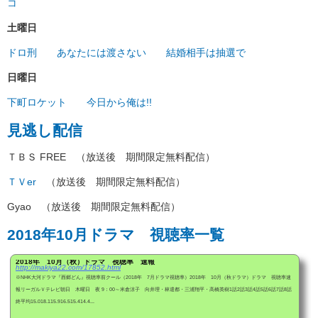
コ
土曜日
ドロ刑
あなたには渡さない
結婚相手は抽選で
日曜日
下町ロケット
今日から俺は!!
見逃し配信
ＴＢＳ FREE （放送後 期間限定無料配信）
ＴＶer
（放送後 期間限定無料配信）
Gyao （放送後 期間限定無料配信）
2018年10月ドラマ 視聴率一覧
2018年 10月（秋）ドラマ 視聴率 速報
http://makiya22.com/17852.html
※NHK大河ドラマ『西郷どん』視聴率前クール（2018年 7月ドラマ視聴率）2018年 10月（秋ドラマ）ドラマ 視聴率速
報リーガルＶテレビ朝日 木曜日 夜 9：00～米倉涼子 向井理・林遣都・三浦翔平・高橋英樹1話2話3話4話5話6話7話8話
終平均15.018.115.916.515.414.4...