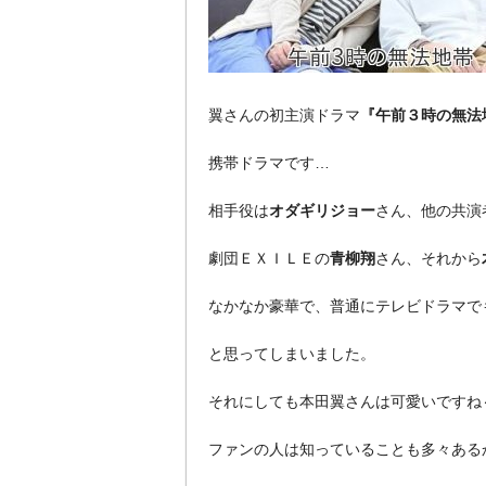
翼さんの初主演ドラマ
『午前３時の無法
携帯ドラマです…
相手役は
オダギリジョー
さん、他の共演
劇団ＥＸＩＬＥの
青柳翔
さん、それから
なかなか豪華で、普通にテレビドラマで
と思ってしまいました。
それにしても本田翼さんは可愛いですね
ファンの人は知っていることも多々ある