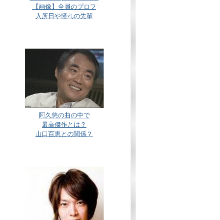
【画像】全員のプロフ
入所日や憧れの先輩
阿久悠の曲の中で
最高傑作とは？
山口百恵との関係？