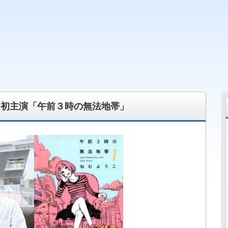
 若手俳優・女優情報 その他、今話題のニュースや面白い話
マ初主演「午前３時の無法地帯」