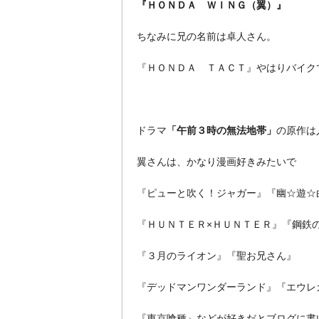
『ＨＯＮＤＡ ＷＩＮＧ（翼）』
ちなみに兄の名前は卓人さん。
『ＨＯＮＤＡ ＴＡＣＴ』やはりバイクで
ドラマ
「午前３時の無法地帯」
の原作は
翼さんは、かなり漫画好きみたいで
『ピューと吹く！ジャガー』『幽☆遊☆
『ＨＵＮＴＥＲ×ＨＵＮＴＥＲ』『鋼鉄
『３月のライオン』『聖お兄さん』
『デッドマンワンダーランド』『エウレ
『東京喰種』などが好きだとブログに書