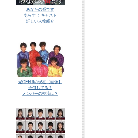
あなたの番です
あらすじ キャスト
詳しい人物紹介
光GENJIの現在【画像】
今何してる？
メンバーの交流は？