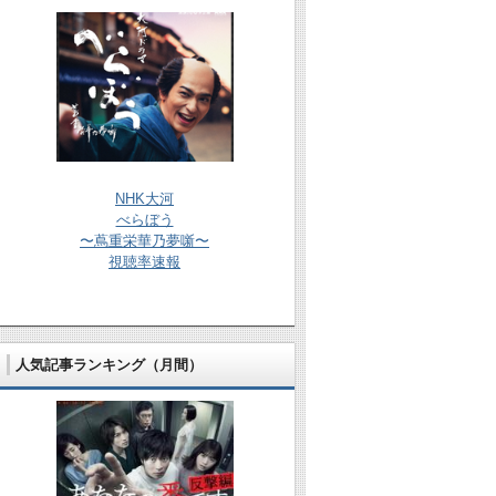
NHK大河
べらぼう
〜蔦重栄華乃夢噺〜
視聴率速報
人気記事ランキング（月間）