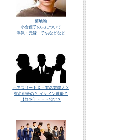
菊地勲
小倉優子の夫について
浮気・元嫁・子供などなど
元アスリートＸ・有名芸能人Ｘ
有名俳優のＹ イケメン俳優Ｚ
【疑惑】・・・特定？