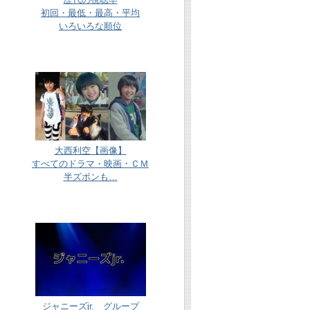
初回・最低・最高・平均
いろいろな順位
大西利空【画像】
すべてのドラマ・映画・ＣＭ
半ズボンも…
ジャニーズjr. グループ