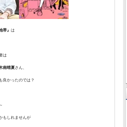
地帯』
は
者は
木南晴夏
さん、
も良かったのでは？
～
かもしれませんが