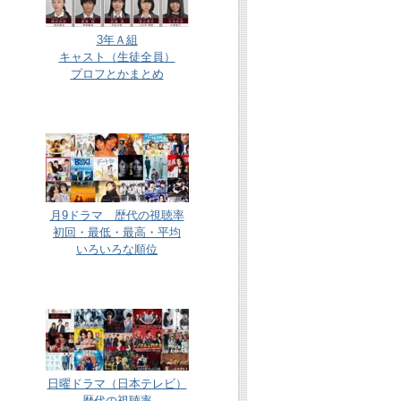
3年Ａ組
キャスト（生徒全員）
プロフとかまとめ
月9ドラマ 歴代の視聴率
初回・最低・最高・平均
いろいろな順位
日曜ドラマ（日本テレビ）
歴代の視聴率