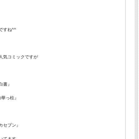
すね^^
人気コミックですが
白書』
の華っ柱』
カセブン』
いてます。