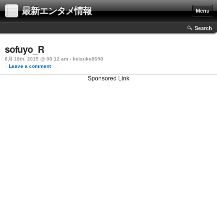
最新エンタメ情報
Menu
Search
sofuyo_R
8月 18th, 2015 @ 08:12 am › keisuke8698
↓ Leave a comment
Sponsored Link