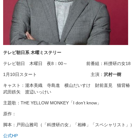
テレビ朝日系 木曜ミステリー
テレビ朝日 木曜日 夜8：00～ 前番組：科捜研の女18
1月10日スタート 主演：
沢村一樹
キャスト：瀧本美織 寺島進 横山だいすけ 財前直見 猫背椿
武田鉄矢 渡辺いっけい
主題歌：THE YELLOW MONKEY「I don’t know」
原作：
脚本：戸田山雅司（「科捜研の女」「相棒」「スペシャリスト」）
公式HP