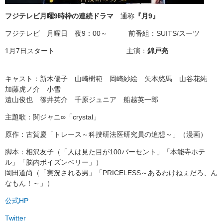
フジテレビ月曜9時枠の連続ドラマ
通称
『月9』
フジテレビ 月曜日 夜9：00～ 前番組：SUITS/スーツ
1月7日スタート 主演：
錦戸亮
キャスト：新木優子 山崎樹範 岡崎紗絵 矢本悠馬 山谷花純
加藤虎ノ介 小雪
遠山俊也 篠井英介 千原ジュニア 船越英一郎
主題歌：関ジャニ∞「crystal」
原作：古賀慶「トレース～科捜研法医研究員の追想～」（漫画）
脚本：相沢友子（「人は見た目が100パーセント」「本能寺ホテ
ル」「脳内ポイズンベリー」）
岡田道尚（「実況される男」「PRICELESS～あるわけねぇだろ、ん
なもん！～」）
公式HP
Twitter