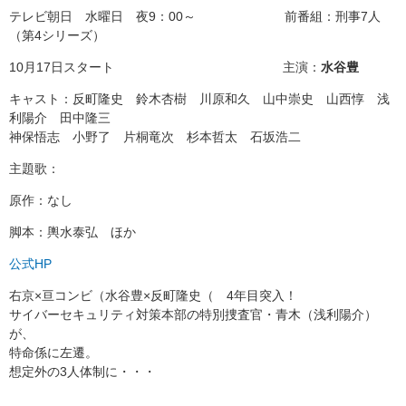
テレビ朝日 水曜日 夜9：00～ 前番組：刑事7人
（第4シリーズ）
10月17日スタート 主演：
水谷豊
キャスト：反町隆史 鈴木杏樹 川原和久 山中崇史 山西惇 浅
利陽介 田中隆三
神保悟志 小野了 片桐竜次 杉本哲太 石坂浩二
主題歌：
原作：なし
脚本：輿水泰弘 ほか
公式HP
右京×亘コンビ（水谷豊×反町隆史（ 4年目突入！
サイバーセキュリティ対策本部の特別捜査官・青木（浅利陽介）
が、
特命係に左遷。
想定外の3人体制に・・・