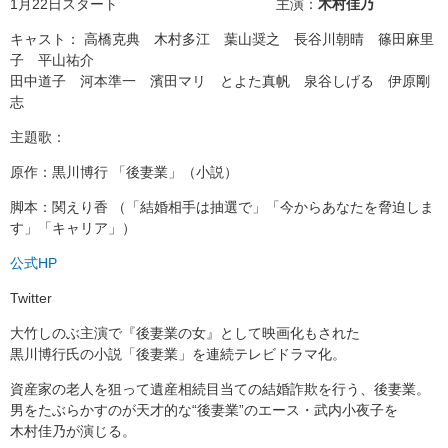
1月22日スタート 主演：
木村佳乃
キャスト： 高橋克典 木村多江 葉山奨之 長谷川朝晴 篠田麻里
子 平山祐介
田中道子 河本準一 濱田マリ とよた真帆 泉谷しげる 伊原剛
志
主題歌：
原作：黒川博行 「後妻業」（小説）
脚本：関えり香 （「結婚相手は抽選で」「今からあなたを脅迫しま
す」「キャリア」）
公式HP
Twitter
大竹しのぶ主演で『後妻業の女』として映画化もされた
黒川博行氏の小説「後妻業」を連続テレビドラマ化。
資産家の老人を狙って遺産相続目当ての結婚詐欺を行う、後妻業。
男をたぶらかすのが天才的な“後妻業”のエース・武内小夜子を
木村佳乃が演じる。