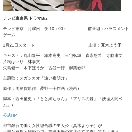
テレビ東京系 ドラマBiz
テレビ東京 月曜日 夜 10：00～ 前番組：ハラスメント
ゲーム
1月21日スタート 主演：
真木よう子
キャスト：丸山隆平 塚本高史 三宅弘城 森永悠希 寺脇康文
片桐はいり 林泰文
矢島健一 木下ほうか 古谷一行 柳葉敏郎
主題歌：スガシカオ「遠い夜明け」
原作：周良貨原作、夢野一子作画（漫画）
脚本：西田征史（「とと姉ちゃん」「アリスの棘」「妖怪人間ベ
ム」）
公式HP
都市銀行で働く女性総合職の主人公（真木よう子）が
大胆な発想と行動力で、業績不振の支店の立て直し等を手掛け、