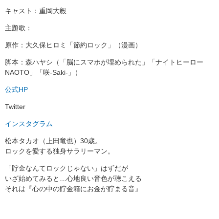
キャスト：重岡大毅
主題歌：
原作：大久保ヒロミ「節約ロック」（漫画）
脚本：森ハヤシ（「脳にスマホが埋められた」「ナイトヒーロー
NAOTO」「咲-Saki-」）
公式HP
Twitter
インスタグラム
松本タカオ（上田竜也）30歳。
ロックを愛する独身サラリーマン。
「貯金なんてロックじゃない」はずだが
いざ始めてみると…心地良い音色が聴こえる
それは『心の中の貯金箱にお金が貯まる音』