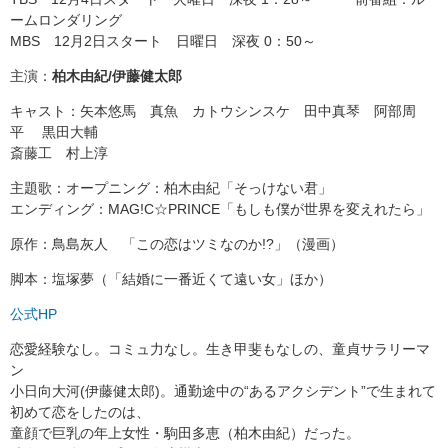
ームロンダリング
MBS 12月2日スタート 日曜日 深夜 0：50～
主演：
柏木由紀/伊藤健太郎
キャスト：矢本悠馬 真魚 カトウシンスケ 田中真琴 阿部周
平 黒田大輔
斎藤工 村上淳
主題歌：オープニング：柏木由紀「そっけない君」
エンディング：MAG!C☆PRINCE「もしも僕が世界を変えれたら」
原作：鳥島灰人 「この恋はツミなのか!?」（漫画）
脚本：塩塚夢（「結婚に一番近くて遠い女」ほか）
公式HP
恋愛経験なし。コミュ力なし。生き甲斐もなしの、童貞サラリーマ
ン
小日向大河(伊藤健太郎)。通勤途中の“あるアクシデント”で生まれて
初めて恋をしたのは、
童顔で巨乳の年上女性・駒田多恵（柏木由紀）だった。