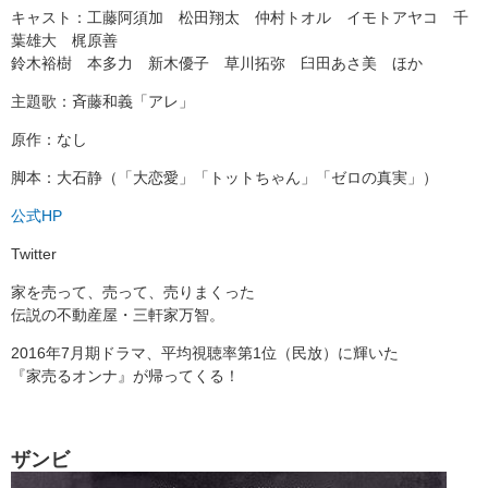
キャスト：工藤阿須加 松田翔太 仲村トオル イモトアヤコ 千
葉雄大 梶原善
鈴木裕樹 本多力 新木優子 草川拓弥 臼田あさ美 ほか
主題歌：斉藤和義「アレ」
原作：なし
脚本：大石静（「大恋愛」「トットちゃん」「ゼロの真実」）
公式HP
Twitter
家を売って、売って、売りまくった
伝説の不動産屋・三軒家万智。
2016年7月期ドラマ、平均視聴率第1位（民放）に輝いた
『家売るオンナ』が帰ってくる！
ザンビ