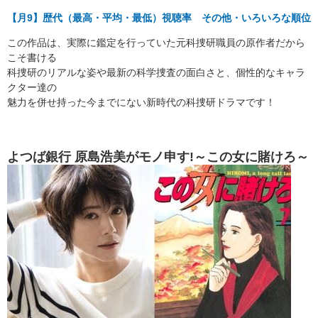
【月9】歴代（最高・平均・最低）視聴率 その他・いろいろな順位
この作品は、実際に鑑定を行っていた元科捜研職員の原作者だから
こそ書ける
科捜研のリアルな姿や最新の科学捜査の面白さと、個性的なキャラ
クター達の
魅力を併せ持った今までにない新時代の科捜研ドラマです！
よつば銀行 原島浩美がモノ申す!～この女に賭けろ～