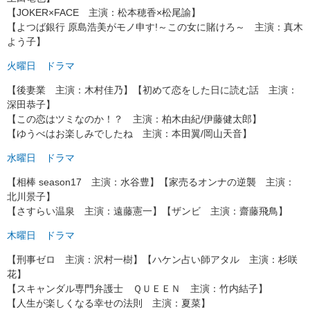
【JOKER×FACE 主演：松本穂香×松尾諭】
【よつば銀行 原島浩美がモノ申す!～この女に賭けろ～ 主演：真木
よう子】
火曜日 ドラマ
【後妻業 主演：木村佳乃】【初めて恋をした日に読む話 主演：
深田恭子】
【この恋はツミなのか！？ 主演：柏木由紀/伊藤健太郎】
【ゆうべはお楽しみでしたね 主演：本田翼/岡山天音】
水曜日 ドラマ
【相棒 season17 主演：水谷豊】【家売るオンナの逆襲 主演：
北川景子】
【さすらい温泉 主演：遠藤憲一】【ザンビ 主演：齋藤飛鳥】
木曜日 ドラマ
【刑事ゼロ 主演：沢村一樹】【ハケン占い師アタル 主演：杉咲
花】
【スキャンダル専門弁護士 ＱＵＥＥＮ 主演：竹内結子】
【人生が楽しくなる幸せの法則 主演：夏菜】