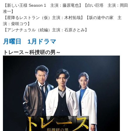
【新しい王様 Season 1 主演：藤原竜也】【白い巨塔 主演：岡田
准一】
【星降るレストラン（仮）主演：木村拓哉】【坂の途中の家 主
演：柴咲コウ】
【アンナチュラル（続編）主演：石原さとみ】
月曜日 1月ドラマ
トレース～科捜研の男～