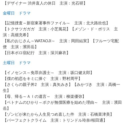
【デザイナー 渋井直人の休日 主演：光石研】
金曜日 ドラマ
【記憶捜査～新宿東署事件ファイル～ 主演：北大路欣也】
【トクサツガガガ 主演：小芝風花】【メゾン・ド・ポリス 主
演：高畑充希】
【私のおじさん～WATAOJI～ 主演：岡田結実】【フルーツ宅配
便 主演：濱田岳】
【日本ボロ宿紀行 主演：深川麻衣】
土曜日 ドラマ
【イノセンス～免罪弁護士～ 主演：坂口健太郎】
【僕の初恋をキミに捧ぐ 主演：野村周平】
【さくらの親子丼2 主演：真矢みき】【みかづき 主演：高橋一
生】
【母、帰る～ＡＩの遺言～ 主演：柳楽優弥】
【ベトナムのひかり～ボクが無償医療を始めた理由～ 主演：濱田
岳】
【ゾンビが来たから人生見つめ直した件 主演：石橋菜津美】
【パーフェクトクライム 主演：トリンドル玲奈/桜田通】