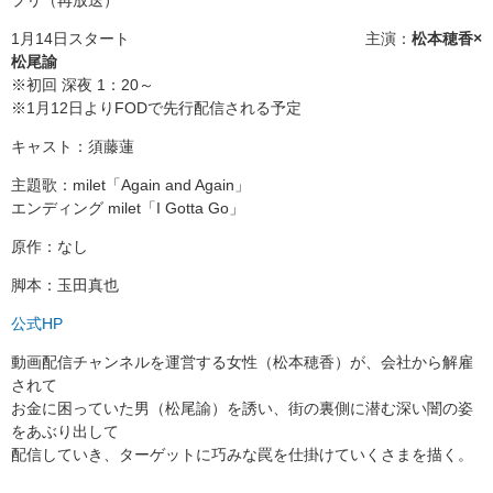
プリ（再放送）
1月14日スタート 主演：
松本穂香×
松尾諭
※初回 深夜 1：20～
※1月12日よりFODで先行配信される予定
キャスト：須藤蓮
主題歌：milet「Again and Again」
エンディング milet「I Gotta Go」
原作：なし
脚本：玉田真也
公式HP
動画配信チャンネルを運営する女性（松本穂香）が、会社から解雇
されて
お金に困っていた男（松尾諭）を誘い、街の裏側に潜む深い闇の姿
をあぶり出して
配信していき、ターゲットに巧みな罠を仕掛けていくさまを描く。