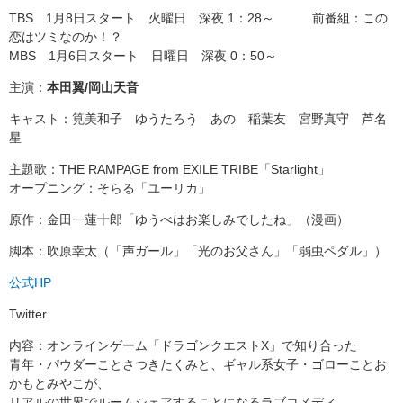
TBS 1月8日スタート 火曜日 深夜 1：28～ 前番組：この
恋はツミなのか！？
MBS 1月6日スタート 日曜日 深夜 0：50～
主演：
本田翼/岡山天音
キャスト：筧美和子 ゆうたろう あの 稲葉友 宮野真守 芦名
星
主題歌：THE RAMPAGE from EXILE TRIBE「Starlight」
オープニング：そらる「ユーリカ」
原作：金田一蓮十郎「ゆうべはお楽しみでしたね」（漫画）
脚本：吹原幸太（「声ガール」「光のお父さん」「弱虫ペダル」）
公式HP
Twitter
内容：オンラインゲーム「ドラゴンクエストX」で知り合った
青年・パウダーことさつきたくみと、ギャル系女子・ゴローことお
かもとみやこが、
リアルの世界でルームシェアすることになるラブコメディ。