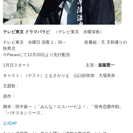
テレビ東京 ドラマパラビ
（テレビ東京 水曜深夜）
テレビ東京 水曜日 深夜 1：35～ 前番組：天 天和通りの
快男児
※Paraviにて12月20日より先行配信
1月日スタート 主演：
遠藤憲一
キャスト：（ゲスト）ともさかりえ 山口紗弥加 大場美奈
主題歌：
原作：
脚本：田中眞一（「みんな！エスパーだよ！」「怪奇恋愛作戦」
「バチスタシリーズ」
公式HP