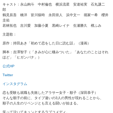
キャスト：永山絢斗 中村倫也 横浜流星 安達祐実 石丸謙二
郎
鶴見辰吾 橋洋 皆川猿時 永田崇人 浜中文一 堀家一希 櫻井
圭佑
若林拓也 吉川愛 加藤小夏 黒崎レイナ 生瀬勝久 檀ふみ
主題歌：
原作：持田あき「初めて恋をした日に読む話」（漫画）
脚本：吉澤智子（「きみが心に棲みついた」「あなたのことはそれ
ほど」「ヒガンバナ」）
公式HP
Twitter
インスタグラム
恋も受験も就職も失敗したアラサー女子・順子（深田恭子）
そんな順子の前に、タイプ違いの3人の男性が現れることから、
順子の人生のリベンジとも言える闘いが始まる。
笑って泣いてキュンとするラブコメディ。