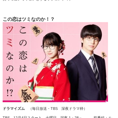
この恋はツミなのか！？
ドラマイズム
（毎日放送・TBS 深夜ドラマ枠）
TBS 12月4日スタート 火曜日 深夜 1：28～ 前番組：ル