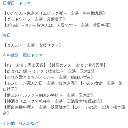
日曜日 ドラマ
【いだてん～東京オリムピック噺～ 主演：中村勘九郎】
【グッドワイフ 主演：常盤貴子】
【3年A組 －今から皆さんは、人質です－ 主演：菅田将暉】
毎日
【まんぷく 主演：安藤サクラ】
有料放送・配信ドラマ
【I”s 主演：岡山天音】【孤高のメス 主演：滝沢秀明】
【盗まれた顔 ～ミアタリ捜査班～ 主演：玉木宏】
【それを愛とまちがえるから 主演：稲森いずみ】
【モンローが死んだ日 主演：鈴木京香】【小吉の女房 主演：沢
口靖子】
【盤上のアルファ～約束の将棋～ 主演：玉木宏】
【神酒クリニックで乾杯を 主演：三浦貴大/安藤政信】
【面白南極料理人 主演：浜野謙太】【1ページの恋 主演：橋本環
奈】
その他・枠未定など