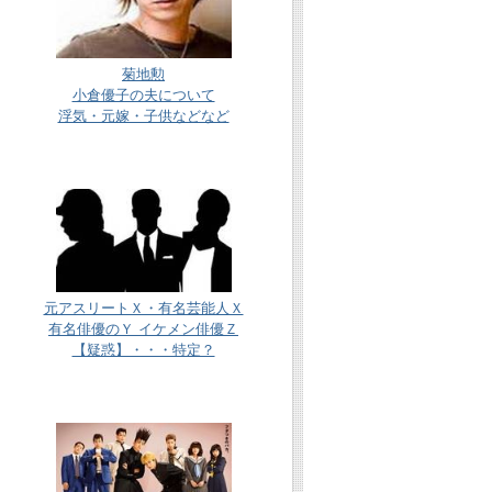
菊地勲
小倉優子の夫について
浮気・元嫁・子供などなど
元アスリートＸ・有名芸能人Ｘ
有名俳優のＹ イケメン俳優Ｚ
【疑惑】・・・特定？