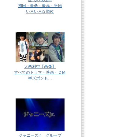
初回・最低・最高・平均
いろいろな順位
大西利空【画像】
すべてのドラマ・映画・ＣＭ
半ズボンも…
ジャニーズjr. グループ