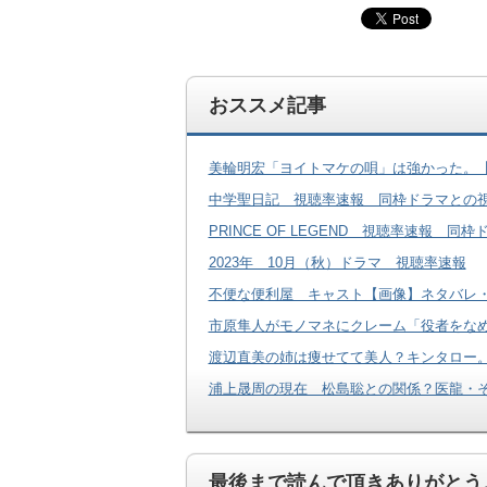
おススメ記事
美輪明宏「ヨイトマケの唄」は強かった。
中学聖日記 視聴率速報 同枠ドラマとの視
PRINCE OF LEGEND 視聴率速報
2023年 10月（秋）ドラマ 視聴率速報
不便な便利屋 キャスト【画像】ネタバレ
市原隼人がモノマネにクレーム「役者をな
渡辺直美の姉は痩せてて美人？キンタロー
浦上晟周の現在 松島聡との関係？医龍・
最後まで読んで頂きありがとうご