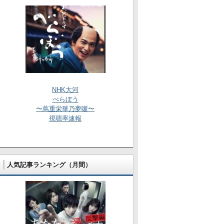
NHK大河
べらぼう
〜蔦重栄華乃夢噺〜
視聴率速報
人気記事ランキング（月間）