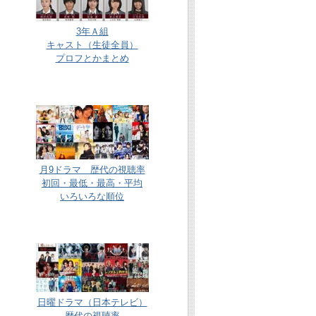
3年Ａ組
キャスト（生徒全員）
プロフとかまとめ
月9ドラマ 歴代の視聴率
初回・最低・最高・平均
いろいろな順位
日曜ドラマ（日本テレビ）
歴代の視聴率