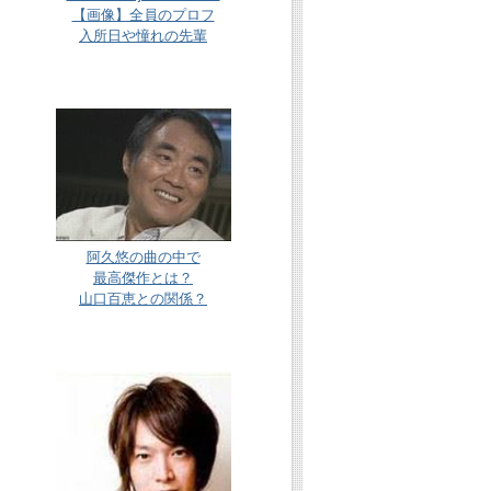
【画像】全員のプロフ
入所日や憧れの先輩
阿久悠の曲の中で
最高傑作とは？
山口百恵との関係？