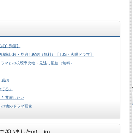
【紅白動画】
聴率比較・見逃し配信（無料）【TBS・火曜ドラマ】
 同枠ドラマとの視聴率比較・見逃し配信（無料）
・感想
めてる」
。と共演したい
その他のドラマ画像
ざいましたm(__)m