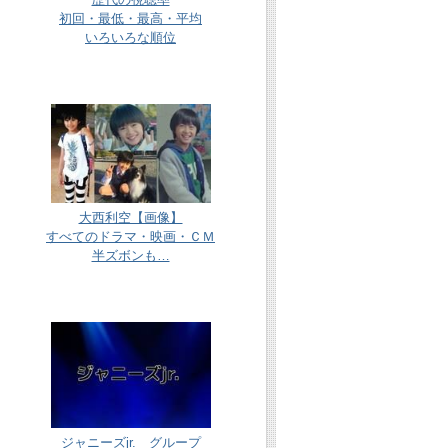
初回・最低・最高・平均
いろいろな順位
大西利空【画像】
すべてのドラマ・映画・ＣＭ
半ズボンも…
ジャニーズjr. グループ