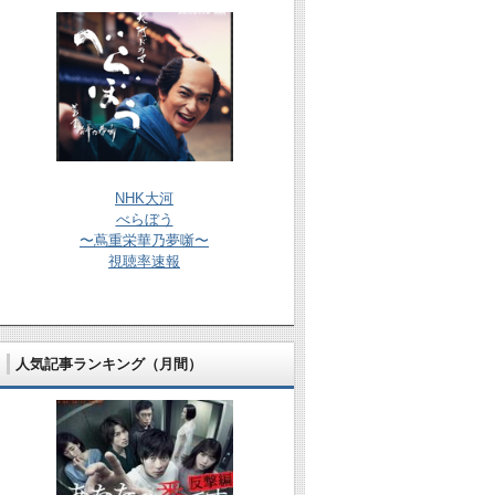
NHK大河
べらぼう
〜蔦重栄華乃夢噺〜
視聴率速報
人気記事ランキング（月間）