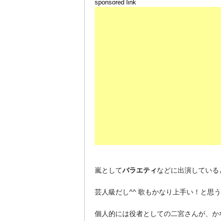
sponsored link
嵐として
バラエティ
などに出演している
芸人級だし^^ 歌もかなり上手い！と思
個人的には役者としての二宮さんが、か