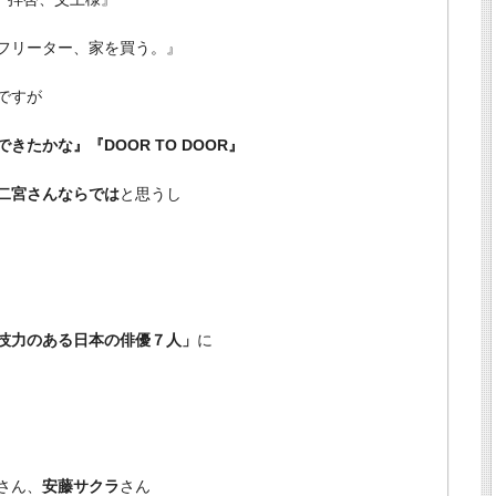
フリーター、家を買う。』
ですが
きたかな』『DOOR TO DOOR』
二宮さんならでは
と思うし
技力のある日本の俳優７人」
に
さん、
安藤サクラ
さん