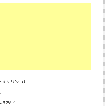
ときの
『ガヤ』
は
う。
なり好きで