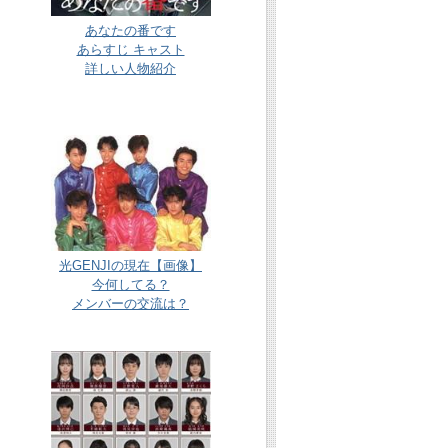
あなたの番です
あらすじ キャスト
詳しい人物紹介
光GENJIの現在【画像】
今何してる？
メンバーの交流は？