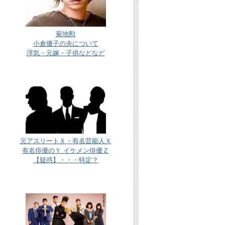
菊地勲
小倉優子の夫について
浮気・元嫁・子供などなど
元アスリートＸ・有名芸能人Ｘ
有名俳優のＹ イケメン俳優Ｚ
【疑惑】・・・特定？