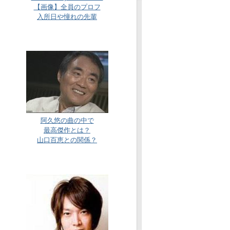
【画像】全員のプロフ
入所日や憧れの先輩
阿久悠の曲の中で
最高傑作とは？
山口百恵との関係？