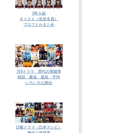
3年Ａ組
キャスト（生徒全員）
プロフとかまとめ
月9ドラマ 歴代の視聴率
初回・最低・最高・平均
いろいろな順位
日曜ドラマ（日本テレビ）
歴代の視聴率