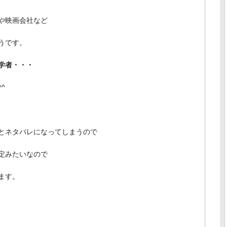
や映画会社など
うです。
学者・・・
^
とネタバレになってしまうので
定みたいなので
ます。