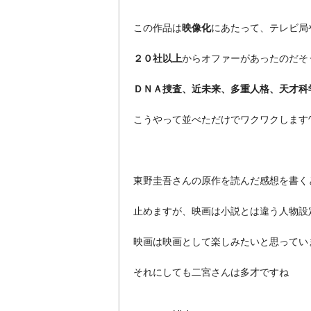
この作品は
映像化
にあたって、テレビ局
２０社以上
からオファーがあったのだそ
ＤＮＡ捜査、近未来、多重人格、天才科
こうやって並べただけでワクワクします^
東野圭吾さんの原作を読んだ感想を書く
止めますが、映画は小説とは違う人物設
映画は映画として楽しみたいと思ってい
それにしても二宮さんは多才ですね