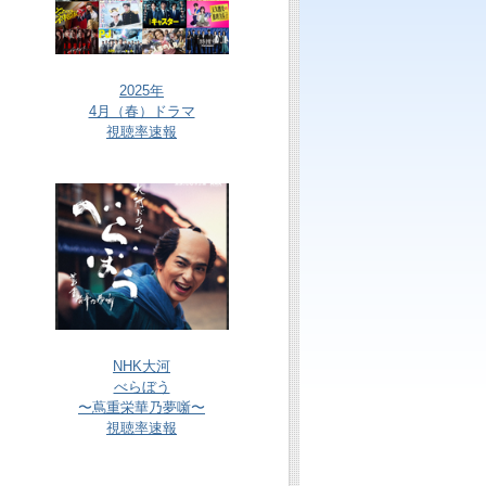
2025年
4月（春）ドラマ
視聴率速報
NHK大河
べらぼう
〜蔦重栄華乃夢噺〜
視聴率速報