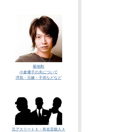
菊地勲
小倉優子の夫について
浮気・元嫁・子供などなど
元アスリートＸ・有名芸能人Ｘ