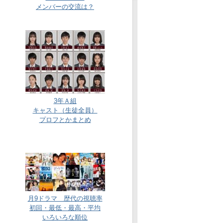
メンバーの交流は？
3年Ａ組
キャスト（生徒全員）
プロフとかまとめ
月9ドラマ 歴代の視聴率
初回・最低・最高・平均
いろいろな順位