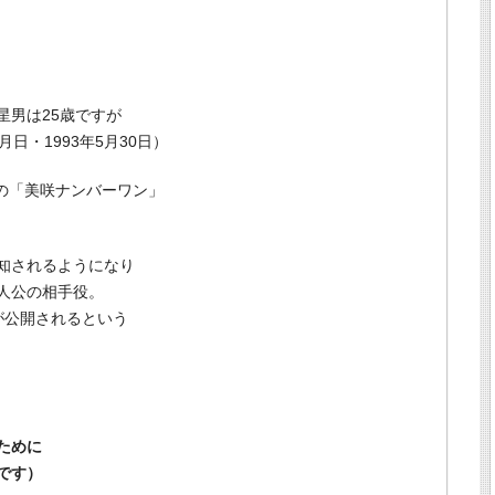
星男は25歳ですが
日・1993年5月30日）
マの「美咲ナンバーワン」
知されるようになり
人公の相手役。
が公開されるという
ために
です）