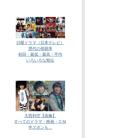
日曜ドラマ（日本テレビ）
歴代の視聴率
初回・最低・最高・平均
いろいろな順位
大西利空【画像】
すべてのドラマ・映画・ＣＭ
半ズボンも…