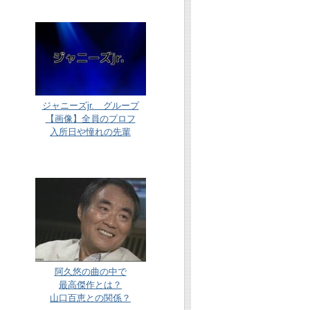
ジャニーズjr. グループ
【画像】全員のプロフ
入所日や憧れの先輩
阿久悠の曲の中で
最高傑作とは？
山口百恵との関係？