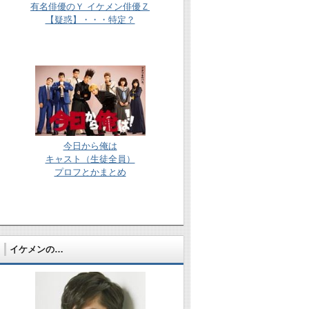
有名俳優のＹ イケメン俳優Ｚ
【疑惑】・・・特定？
今日から俺は
キャスト（生徒全員）
プロフとかまとめ
イケメンの…