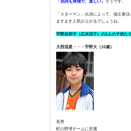
「台詞も突飛で、楽しい」
そうです。
「スターマン」出演によって、福士蒼汰
ますます人気が上がるでしょうね。
宇野佐和子（広末涼子）の3人の子供た
大西流星・・・宇野大（10歳）
長男
町の野球チームに所属