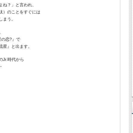
よね？」と言われ、
汰）のことをすぐには
しまう。
。
の恋?』で
流星』と出ます。
Jr.時代から
・