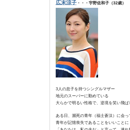
広末涼子
・・・宇野佐和子（32歳）
3人の息子を持つシングルマザー
地元のスーパーに勤めている
大らかで明るい性格で、逆境を笑い飛ば
ある日、瀕死の青年（福士蒼汰）に会っ
青年が記憶喪失であることをいいことに
「あなたは、私の夫だ」と言って、連れ