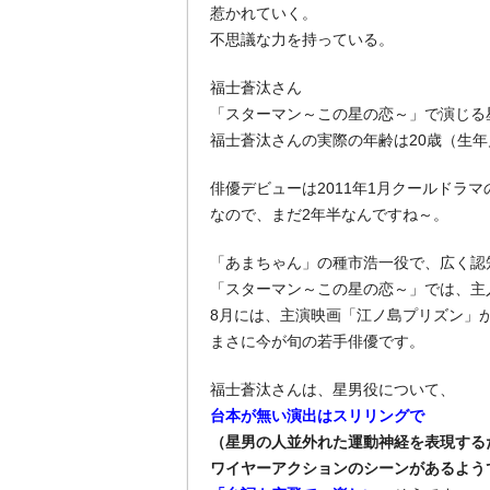
惹かれていく。
不思議な力を持っている。
福士蒼汰さん
「スターマン～この星の恋～」で演じる
福士蒼汰さんの実際の年齢は20歳（生年月
俳優デビューは2011年1月クールドラ
なので、まだ2年半なんですね～。
「あまちゃん」の種市浩一役で、広く認
「スターマン～この星の恋～」では、主
8月には、主演映画「江ノ島プリズン」
まさに今が旬の若手俳優です。
福士蒼汰さんは、星男役について、
台本が無い演出はスリリングで
（星男の人並外れた運動神経を表現する
ワイヤーアクションのシーンがあるよう