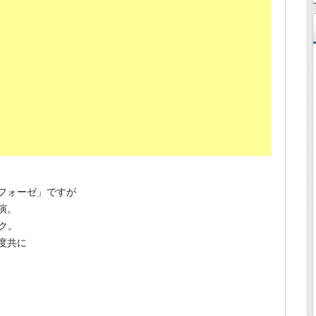
フォーゼ」ですが
演。
ク。
度共に