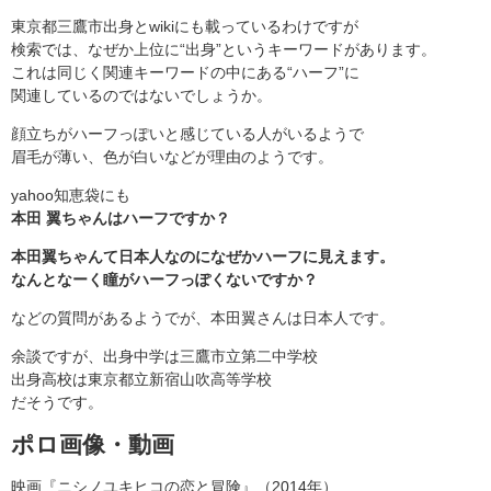
東京都三鷹市出身とwikiにも載っているわけですが
検索では、なぜか上位に“出身”というキーワードがあります。
これは同じく関連キーワードの中にある“ハーフ”に
関連しているのではないでしょうか。
顔立ちがハーフっぽいと感じている人がいるようで
眉毛が薄い、色が白いなどが理由のようです。
yahoo知恵袋にも
本田 翼ちゃんはハーフですか？
本田翼ちゃんて日本人なのになぜかハーフに見えます。
なんとなーく瞳がハーフっぽくないですか？
などの質問があるようでが、本田翼さんは日本人です。
余談ですが、出身中学は三鷹市立第二中学校
出身高校は東京都立新宿山吹高等学校
だそうです。
ポロ画像・動画
映画『ニシノユキヒコの恋と冒険』（2014年）