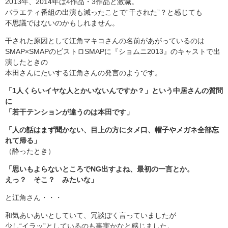
2013年、2014年は4作品・3作品と激減。
バラエティ番組の出演も減ったことで“干された”？と感じても
不思議ではないのかもしれません。
干された原因として江角マキコさんの名前があがっているのは
SMAP×SMAPのビストロSMAPに『ショムニ2013』のキャストで出
演したときの
本田さんにたいする江角さんの発言のようです。
「1人くらいイヤな人とかいないんですか？」という中居さんの質問
に
「若干テンションが違うのは本田です」
「人の話はまず聞かない、目上の方にタメ口、帽子やメガネ全部忘
れて帰る」
（酔ったとき）
「思いもよらないところでNG出すよね、最初の一言とか。
えっ？ そこ？ みたいな」
と江角さん・・・
和気あいあいとしていて、冗談ぽく言っていましたが
少し“イラッ”としているのも事実かなと感じました。