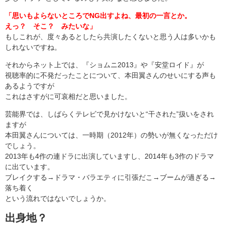
「思いもよらないところでNG出すよね、最初の一言とか。
えっ？ そこ？ みたいな」
もしこれが、度々あるとしたら共演したくないと思う人は多いかも
しれないですね。
それからネット上では、『ショムニ2013』や『安堂ロイド』が
視聴率的に不発だったことについて、本田翼さんのせいにする声も
あるようですが
これはさすがに可哀相だと思いました。
芸能界では、しばらくテレビで見かけないと“干された”扱いをされ
ますが
本田翼さんについては、一時期（2012年）の勢いが無くなっただけ
でしょう。
2013年も4作の連ドラに出演していますし、2014年も3作のドラマ
に出ています。
ブレイクする→ドラマ・バラエティに引張だこ→ブームが過ぎる→
落ち着く
という流れではないでしょうか。
出身地？