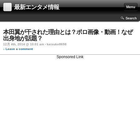
最新エンタメ情報
Menu
Search
本田翼が干された理由とは？ポロ画像・動画！なぜ
出身地が話題？
12月 4th, 2014 @ 10:01 am › keisuke8698
↓ Leave a comment
Sponsored Link