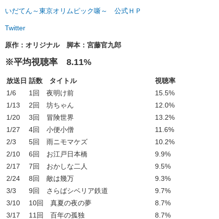
いだてん～東京オリムピック噺～ 公式ＨＰ
Twitter
原作：オリジナル 脚本：宮藤官九郎
※平均視聴率 8.11%
放送日
話数 タイトル
視聴率
1/6
1回 夜明け前
15.5%
1/13
2回 坊ちゃん
12.0%
1/20
3回 冒険世界
13.2%
1/27
4回 小便小僧
11.6%
2/3
5回 雨ニモマケズ
10.2%
2/10
6回 お江戸日本橋
9.9%
2/17
7回 おかしな二人
9.5%
2/24
8回 敵は幾万
9.3%
3/3
9回 さらばシベリア鉄道
9.7%
3/10
10回 真夏の夜の夢
8.7%
3/17
11回 百年の孤独
8.7%