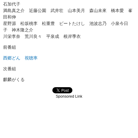
石加代子
満島真之介 近藤公園 武井壮 山本美月 森山未來 橋本愛 峯
田和伸
星野源 松坂桃李 松重豊 ビートたけし 池波志乃 小泉今日
子 神木隆之介
川栄李奈 荒川良々 平泉成 根岸季衣
前番組
西郷どん 視聴率
次番組
麒麟がくる
Sponsored Link