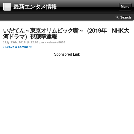
最新エンタメ情報
Menu
Search
いだてん～東京オリムピック噺～（2019年 NHK大
河ドラマ）視聴率速報
12月 19th, 2018 @ 12:06 pm › keisuke8698
↓ Leave a comment
Sponsored Link