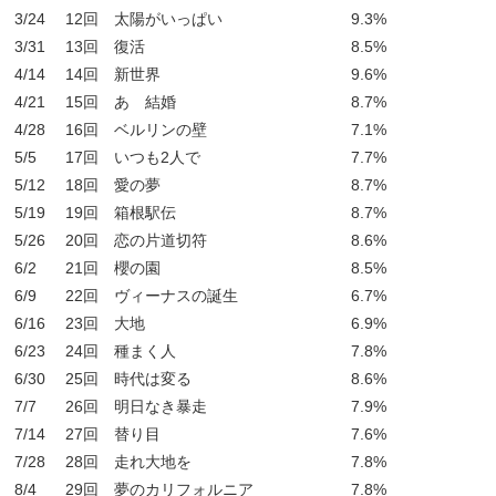
3/24
12回 太陽がいっぱい
9.3%
3/31
13回 復活
8.5%
4/14
14回 新世界
9.6%
4/21
15回 あゝ結婚
8.7%
4/28
16回 ベルリンの壁
7.1%
5/5
17回 いつも2人で
7.7%
5/12
18回 愛の夢
8.7%
5/19
19回 箱根駅伝
8.7%
5/26
20回 恋の片道切符
8.6%
6/2
21回 櫻の園
8.5%
6/9
22回 ヴィーナスの誕生
6.7%
6/16
23回 大地
6.9%
6/23
24回 種まく人
7.8%
6/30
25回 時代は変る
8.6%
7/7
26回 明日なき暴走
7.9%
7/14
27回 替り目
7.6%
7/28
28回 走れ大地を
7.8%
8/4
29回 夢のカリフォルニア
7.8%