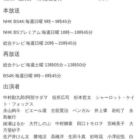
本放送
NHK BS4K:毎週日曜 9時～9時45分
NHK BSプレミアム:毎週日曜 18時～18時45分
総合テレビ:毎週日曜 20時～20時45分
再放送
総合テレビ:毎週土曜 13時05分～13時50分
BS4K:毎週日曜 8時～8時45分
出演者
中村勘九郎/阿部サダヲ 役所広司 杉本哲太 シャーロット・ケイ
ト・フォックス
永山絢斗 ピエール瀧 古舘寛治 ベンガル 井上肇 岩松了 永
島敏行
綾瀬はるか 大竹しのぶ 中村獅童 田口トモロヲ 宮崎美子 大
方斐紗子
佐戸井けん太 勝地涼 高橋洋 生田斗真 杉咲花 小澤征悦 白