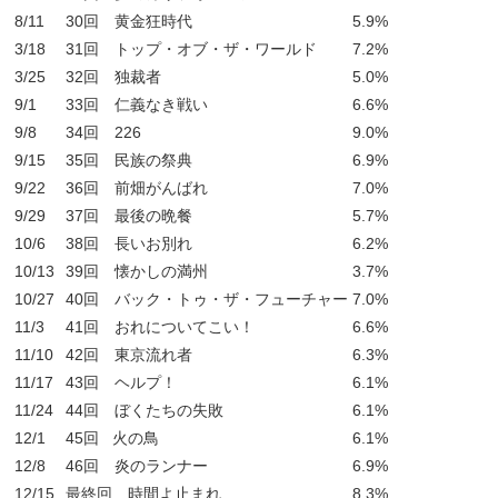
8/11
30回 黄金狂時代
5.9%
3/18
31回 トップ・オブ・ザ・ワールド
7.2%
3/25
32回 独裁者
5.0%
9/1
33回 仁義なき戦い
6.6%
9/8
34回 226
9.0%
9/15
35回 民族の祭典
6.9%
9/22
36回 前畑がんばれ
7.0%
9/29
37回 最後の晩餐
5.7%
10/6
38回 長いお別れ
6.2%
10/13
39回 懐かしの満州
3.7%
10/27
40回 バック・トゥ・ザ・フューチャー
7.0%
11/3
41回 おれについてこい！
6.6%
11/10
42回 東京流れ者
6.3%
11/17
43回 ヘルプ！
6.1%
11/24
44回 ぼくたちの失敗
6.1%
12/1
45回 火の鳥
6.1%
12/8
46回 炎のランナー
6.9%
12/15
最終回 時間よ止まれ
8.3%