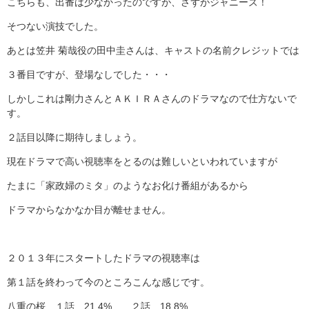
こちらも、出番は少なかったのですが、さずがジャニーズ！
そつない演技でした。
あとは笠井 菊哉役の田中圭さんは、キャストの名前クレジットでは
３番目ですが、登場なしでした・・・
しかしこれは剛力さんとＡＫＩＲＡさんのドラマなので仕方ないで
す。
２話目以降に期待しましょう。
現在ドラマで高い視聴率をとるのは難しいといわれていますが
たまに「家政婦のミタ」のようなお化け番組があるから
ドラマからなかなか目が離せません。
２０１３年にスタートしたドラマの視聴率は
第１話を終わって今のところこんな感じです。
八重の桜 １話 21.4% ２話 18.8%