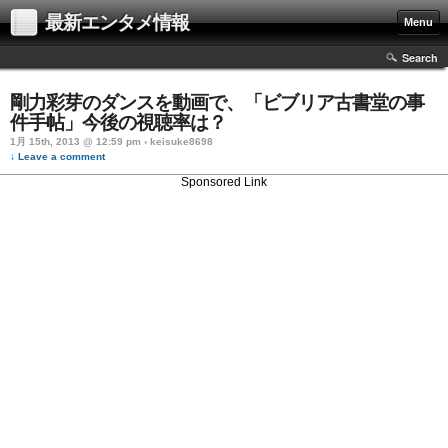
最新エンタメ情報
Menu
Search
剛力彩芽のダンスを動画で、「ビブリア古書堂の事
件手帖」今後の視聴率は？
1月 15th, 2013 @ 12:59 pm › keisuke8698
↓ Leave a comment
Sponsored Link