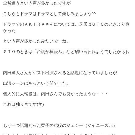
全然違うという声が多かったですが
こちらもドラマはドラマとして楽しみましょう^^
ドラマでのＡＫＩＲＡさんについては、芝居はＧＴＯのときより良
かった
という声が多かったみたいですね。
ＧＴＯのときは「台詞が棒読み」など酷い言われようでしたからね
内田篤人さんがゲスト出演されると話題になっていましたが
出演シーンはあっという間でした。
個人的に大輔役は、内田さんでも良かったような・・・
これは独り言です(笑)
もう一つ話題だった栞子の弟役のジェシー（ジャニーズJr.）