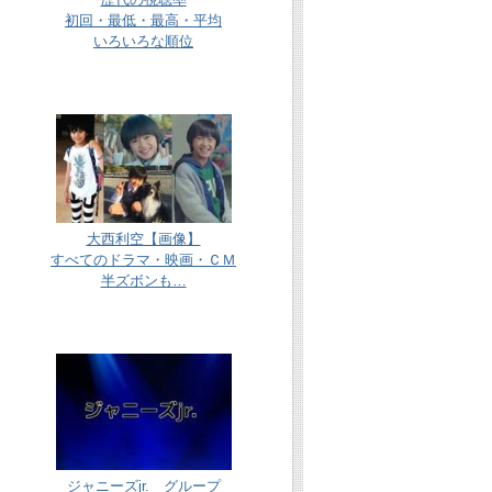
初回・最低・最高・平均
いろいろな順位
大西利空【画像】
すべてのドラマ・映画・ＣＭ
半ズボンも…
ジャニーズjr. グループ