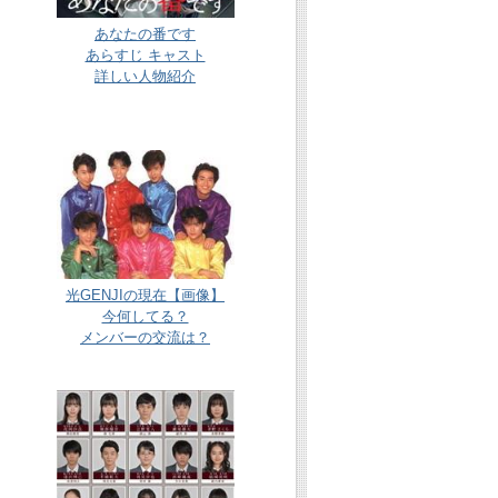
あなたの番です
あらすじ キャスト
詳しい人物紹介
光GENJIの現在【画像】
今何してる？
メンバーの交流は？