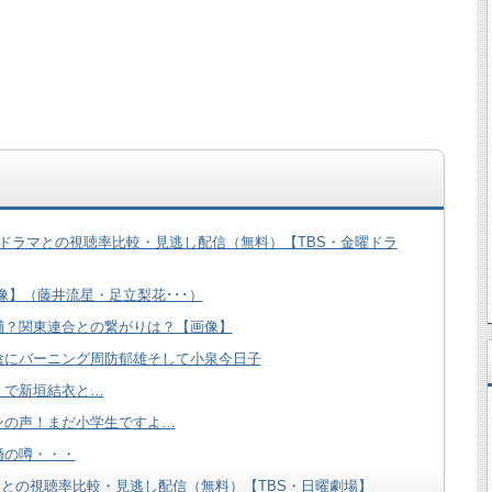
ドラマとの視聴率比較・見逃し配信（無料）【TBS・金曜ドラ
像】（藤井流星・足立梨花･･･）
輔？関東連合との繋がりは？【画像】
陰にバーニング周防郁雄そして小泉今日子
」で新垣結衣と…
ンの声！まだ小学生ですよ…
婚の噂・・・
ラマとの視聴率比較・見逃し配信（無料）【TBS・日曜劇場】