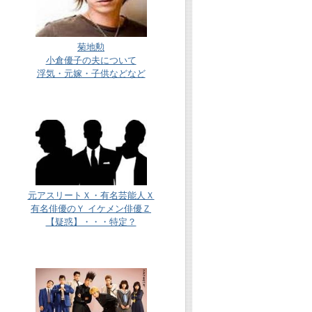
菊地勲
小倉優子の夫について
浮気・元嫁・子供などなど
元アスリートＸ・有名芸能人Ｘ
有名俳優のＹ イケメン俳優Ｚ
【疑惑】・・・特定？