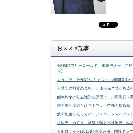
おススメ記事
4分間のマリーゴールド 視聴率速報 同枠
マ】
ようこそ、わが家へ キャスト・相関図【画
平愛梨の熱愛の真相。北山宏光？藤ヶ谷太
能年玲奈の独立騒動の原因は、川島海荷？
綾野剛の病気とは？ドラマ「空飛ぶ広報室
濱田龍臣くんってハーフ？ネットでイケメ
香里奈、新ＣＭ。熱愛の噂と男性遍歴。結
下町ロケット(2018)視聴率速報 同枠ド