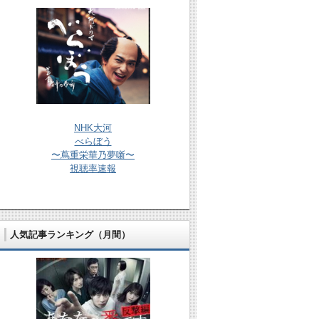
NHK大河
べらぼう
〜蔦重栄華乃夢噺〜
視聴率速報
人気記事ランキング（月間）