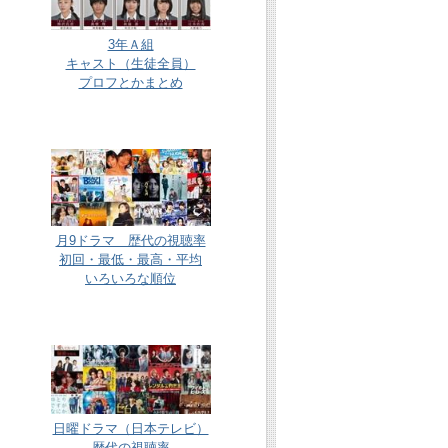
3年Ａ組
キャスト（生徒全員）
プロフとかまとめ
月9ドラマ 歴代の視聴率
初回・最低・最高・平均
いろいろな順位
日曜ドラマ（日本テレビ）
歴代の視聴率