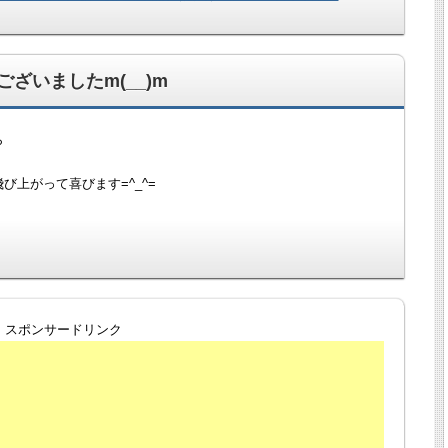
ざいましたm(__)m
ら
上がって喜びます=^_^=
スポンサードリンク