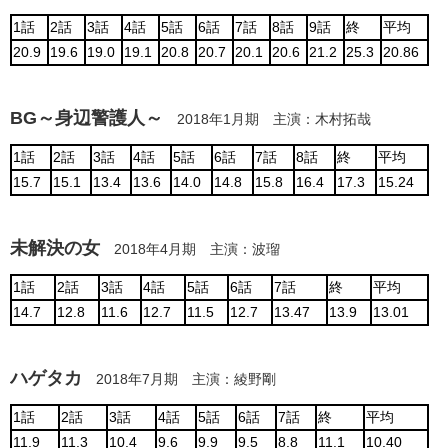
1話
2話
3話
4話
5話
6話
7話
8話
9話
終
平均
20.9
19.6
19.0
19.1
20.8
20.7
20.1
20.6
21.2
25.3
20.86
BG～身辺警護人～
2018年1月期 主演：木村拓哉
1話
2話
3話
4話
5話
6話
7話
8話
終
平均
15.7
15.1
13.4
13.6
14.0
14.8
15.8
16.4
17.3
15.24
未解決の女
2018年4月期 主演：波瑠
1話
2話
3話
4話
5話
6話
7話
終
平均
14.7
12.8
11.6
12.7
11.5
12.7
13.47
13.9
13.01
ハゲタカ
2018年7月期 主演：綾野剛
1話
2話
3話
4話
5話
6話
7話
終
平均
11.9
11.3
10.4
9.6
9.9
9.5
8.8
11.1
10.40