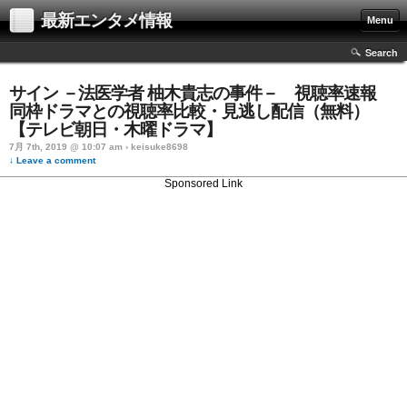
最新エンタメ情報
Menu
Search
サイン －法医学者 柚木貴志の事件－ 視聴率速報
同枠ドラマとの視聴率比較・見逃し配信（無料）
【テレビ朝日・木曜ドラマ】
7月 7th, 2019 @ 10:07 am › keisuke8698
↓ Leave a comment
Sponsored Link