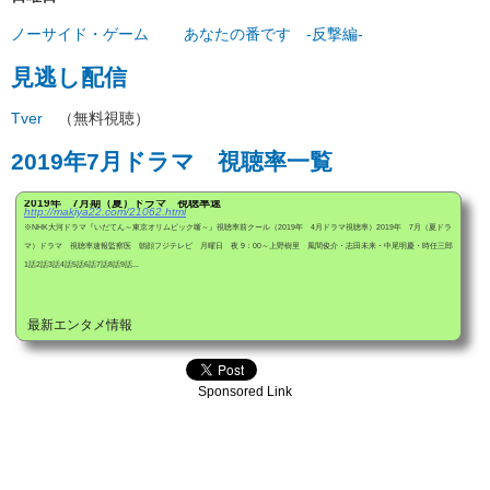
ノーサイド・ゲーム
あなたの番です -反撃編-
見逃し配信
Tver
（無料視聴）
2019年7月ドラマ 視聴率一覧
2019年 7月期（夏）ドラマ 視聴率速
http://makiya22.com/21062.html
※NHK大河ドラマ『いだてん～東京オリムピック噺～』視聴率前クール（2019年 4月ドラマ視聴率）2019年 7月（夏ドラ
マ）ドラマ 視聴率速報監察医 朝顔フジテレビ 月曜日 夜 9：00～上野樹里 風間俊介・志田未来・中尾明慶・時任三郎
1話2話3話4話5話6話7話8話9話...
最新エンタメ情報
Sponsored Link