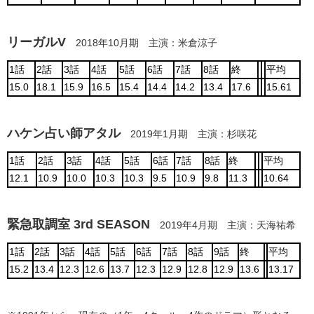
リーガルV
2018年10月期 主演：米倉涼子
1話
2話
3話
4話
5話
6話
7話
8話
終
平均
15.0
18.1
15.9
16.5
15.4
14.4
14.2
13.4
17.6
15.61
ハケン占い師アタル
2019年1月期 主演：杉咲花
1話
2話
3話
4話
5話
6話
7話
8話
終
平均
12.1
10.9
10.0
10.3
10.3
9.5
10.9
9.8
11.3
10.64
緊急取調室 3rd SEASON
2019年4月期 主演：天海祐希
1話
2話
3話
4話
5話
6話
7話
8話
9話
終
平均
15.2
13.4
12.3
12.6
13.7
12.3
12.9
12.8
12.9
13.6
13.17