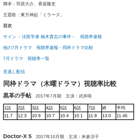
脚本：羽原大介、香坂隆史
主題歌：東方神起「ミラーズ」
目次
サイン －法医学者 柚木貴志の事件－ 視聴率速報
他の7月ドラマ 視聴率速報・同枠ドラマ比較
7月ドラマ 視聴率一覧
見逃し配信
同枠ドラマ（木曜ドラマ）視聴率比較
黒革の手帖
2017年7月期 主演：武井咲
1話
2話
3話
4話
5話
6話
7話
終
平均
11.7
12.3
10.9
10.7
10.4
10.1
11.8
13.0
11.45
Doctor-X 5
2017年10月期 主演：米倉涼子