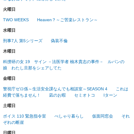
火曜日
TWO WEEKS
Heaven？～ご苦楽レストラン～
水曜日
刑事7人 第5シリーズ
偽装不倫
木曜日
科捜研の女 19
サイン －法医学者 柚木貴志の事件－
ルパンの
娘
わたし旦那をシェアしてた
金曜日
警視庁ゼロ係～生活安全課なんでも相談室～SEASON 4
これは
経費で落ちません！
凪のお暇
セミオトコ
Iターン
土曜日
ボイス 110 緊急指令室
べしゃり暮らし
仮面同窓会
それ
ぞれの断崖
日曜日