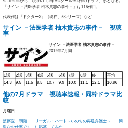
※1991年から、現在の（1年＝4クール＝4作のドラマ）形となる。
『サイン －法医学者 柚木貴志の事件－』は115作目。
代表作は『ドクターX』（現在、5シリーズ）など
サイン －法医学者 柚木貴志の事件－ 視聴
率
サイン －法医学者 柚木貴志の事件－
2019年7月期
1話
2話
3話
4話
5話
6話
7話
8話
終
平均
14.3
9.5
11.5
9.5
10.7
9.9
10.0
11.1
12.1
10.96
他の7月ドラマ 視聴率速報・同枠ドラマ比
較
月曜日
監察医 朝顔
リーガル・ハート～いのちの再建弁護士～
簡
単なお仕事です。に応募してみた