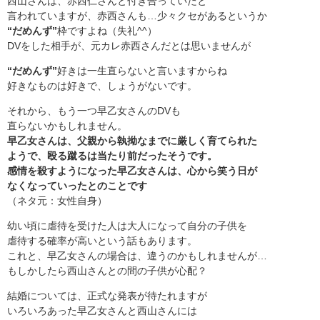
西山さんは、赤西仁さんと付き合っていたと
言われていますが、赤西さんも…少々クセがあるというか
“だめんず”
枠ですよね（失礼^^）
DVをした相手が、元カレ赤西さんだとは思いませんが
“だめんず”
好きは一生直らないと言いますからね
好きなものは好きで、しょうがないです。
それから、もう一つ早乙女さんのDVも
直らないかもしれません。
早乙女さんは、父親から執拗なまでに厳しく育てられた
ようで、殴る蹴るは当たり前だったそうです。
感情を殺すようになった早乙女さんは、心から笑う日が
なくなっていったとのことです
（ネタ元：女性自身）
幼い頃に虐待を受けた人は大人になって自分の子供を
虐待する確率が高いという話もあります。
これと、早乙女さんの場合は、違うのかもしれませんが…
もしかしたら西山さんとの間の子供が心配？
結婚については、正式な発表が待たれますが
いろいろあった早乙女さんと西山さんには