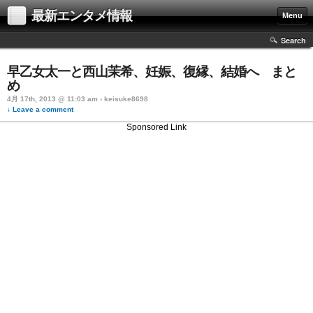
最新エンタメ情報
Menu
Search
早乙女太一と西山茉希、妊娠、復縁、結婚へ まと
め
4月 17th, 2013 @ 11:03 am › keisuke8698
↓ Leave a comment
Sponsored Link