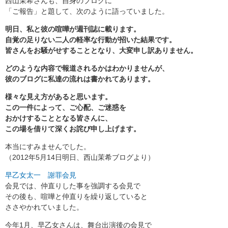
西山茉希さんも、自身のブログに
「ご報告」と題して、次のように語っていました。
明日、私と彼の喧嘩が週刊誌に載ります。
自覚の足りない二人の軽率な行動が招いた結果です。
皆さんをお騒がせすることとなり、大変申し訳ありません。
どのような内容で報道されるかはわかりませんが、
彼のブログに私達の流れは書かれてあります。
様々な見え方があると思います。
この一件によって、ご心配、ご迷惑を
おかけすることとなる皆さんに、
この場を借りて深くお詫び申し上げます。
本当にすみませんでした。
（2012年5月14日明日、西山茉希ブログより）
早乙女太一 謝罪会見
会見では、仲直りした事を強調する会見で
その後も、喧嘩と仲直りを繰り返していると
ささやかれていました。
今年1月、早乙女さんは、舞台出演後の会見で