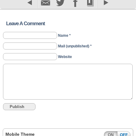
Leave A Comment
Name *
Mail (unpublished) *
Website
Mobile Theme
ON
OFF