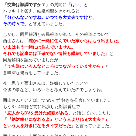
「交際は順調ですか？」
の質問に
「はい」
と
ハッキリと答え、結婚願望をきかれると
「分かんないですね。いつでも大丈夫ですけど、
その時々で」
と答えていました。
しかし、同居解消と破局報道が流れ、その報道について
西山さんは
「確かに一緒に住んでいた家からはもう出ました。
いまはもう一緒には住んでいません。
それでも記事には正確でない情報も錯綜していました」
と
同居解消を認めていましたが
「でも道はいろんなところにつながっていますから」
と
意味深な発言をしていました。
今、思うと西山さんは、妊娠していたことで
今後の事など、いろいろと考えていたのでしょうね。
西山さんといえば、“だめんず”好きを公言していました。
もう3～4年ほど前に出演した対談番組で
「恋人からDVを受けた経験がある」
と話していましたし
「『絶対幸せになれるよ』という人よりねぇ大丈夫？』
という人を好きになるタイプだった」
と言っていました。