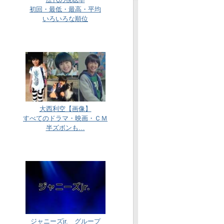
初回・最低・最高・平均
いろいろな順位
大西利空【画像】
すべてのドラマ・映画・ＣＭ
半ズボンも…
ジャニーズjr. グループ