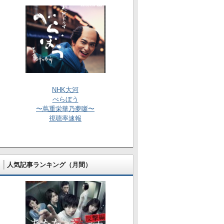
NHK大河
べらぼう
〜蔦重栄華乃夢噺〜
視聴率速報
人気記事ランキング（月間）