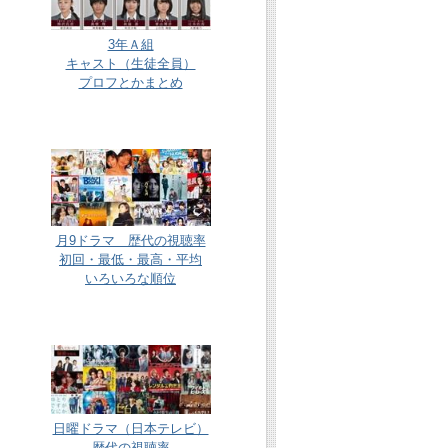
3年Ａ組
キャスト（生徒全員）
プロフとかまとめ
月9ドラマ 歴代の視聴率
初回・最低・最高・平均
いろいろな順位
日曜ドラマ（日本テレビ）
歴代の視聴率