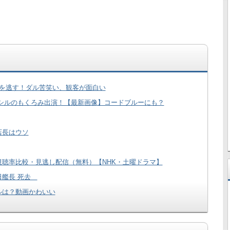
合を逃す！ダル苦笑い、観客が面白い
シルのもくろみ出演！【最新画像】コードブルーにも？
店長はウソ
聴率比較・見逃し配信（無料）【NHK・土曜ドラマ】
田艦長 死去
ルは？動画かわいい