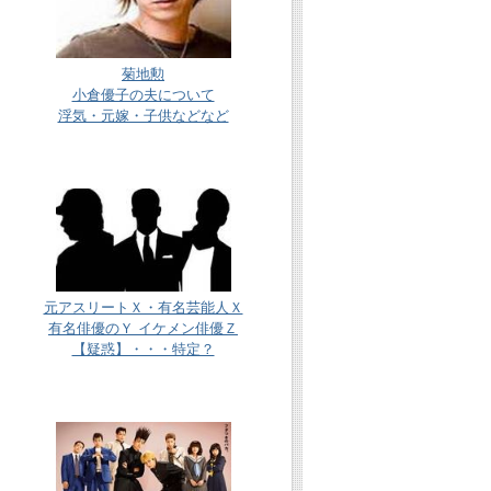
菊地勲
小倉優子の夫について
浮気・元嫁・子供などなど
元アスリートＸ・有名芸能人Ｘ
有名俳優のＹ イケメン俳優Ｚ
【疑惑】・・・特定？