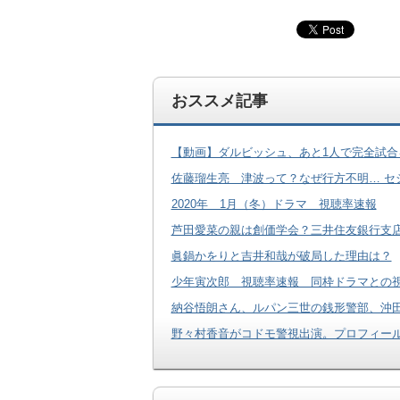
おススメ記事
【動画】ダルビッシュ、あと1人で完全試
佐藤瑠生亮 津波って？なぜ行方不明… セ
2020年 1月（冬）ドラマ 視聴率速報
芦田愛菜の親は創価学会？三井住友銀行支
眞鍋かをりと吉井和哉が破局した理由は？
少年寅次郎 視聴率速報 同枠ドラマとの視
納谷悟朗さん、ルパン三世の銭形警部、沖
野々村香音がコドモ警視出演。プロフィー