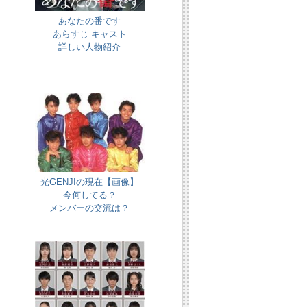
あなたの番です
あらすじ キャスト
詳しい人物紹介
光GENJIの現在【画像】
今何してる？
メンバーの交流は？