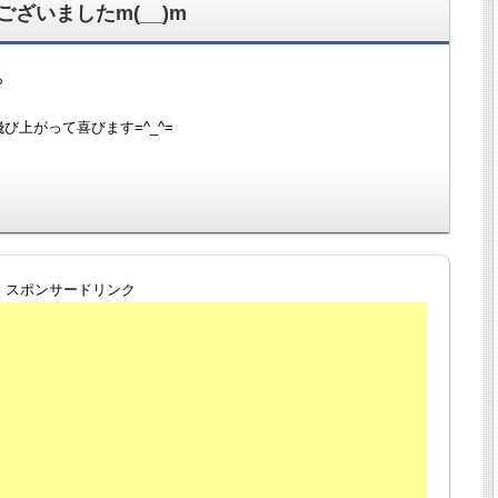
ざいましたm(__)m
ら
上がって喜びます=^_^=
スポンサードリンク