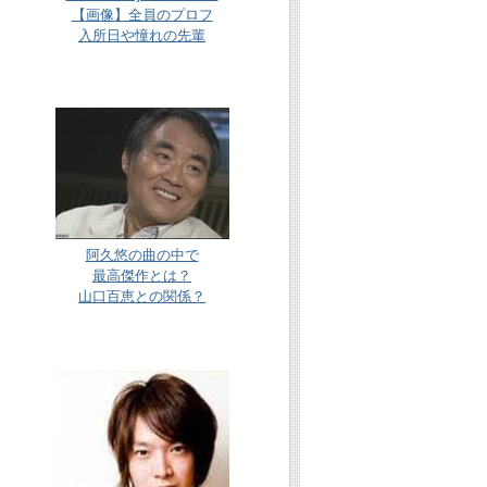
【画像】全員のプロフ
入所日や憧れの先輩
阿久悠の曲の中で
最高傑作とは？
山口百恵との関係？