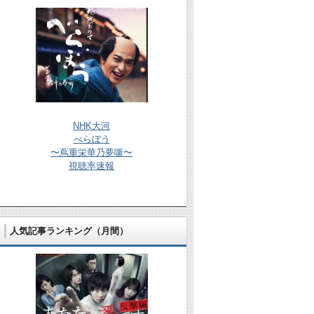
NHK大河
べらぼう
〜蔦重栄華乃夢噺〜
視聴率速報
人気記事ランキング（月間）