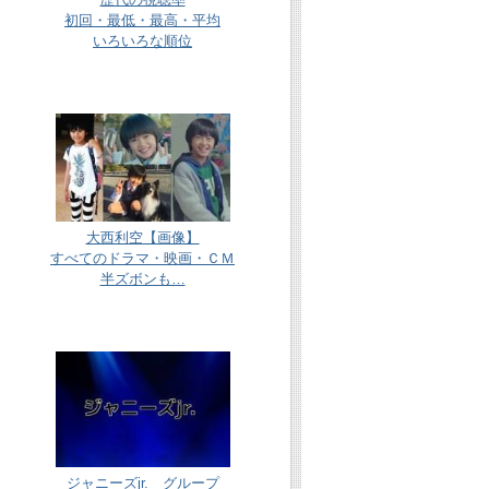
初回・最低・最高・平均
いろいろな順位
大西利空【画像】
すべてのドラマ・映画・ＣＭ
半ズボンも…
ジャニーズjr. グループ