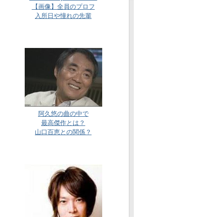
【画像】全員のプロフ
入所日や憧れの先輩
阿久悠の曲の中で
最高傑作とは？
山口百恵との関係？