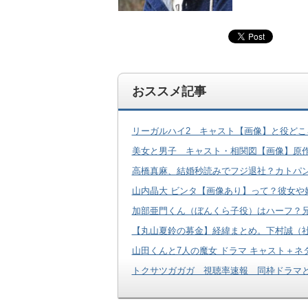
おススメ記事
リーガルハイ2 キャスト【画像】と役どこ
美女と男子 キャスト・相関図【画像】原
高橋真麻、結婚秒読みでフジ退社？カトパ
山内晶大 ビンタ【画像あり】って？彼女や好き
加部亜門くん（ぼんくら子役）はハーフ？
【丸山夏鈴の募金】経緯まとめ。下村誠（
山田くんと7人の魔女 ドラマ キャスト＋ネ
トクサツガガガ 視聴率速報 同枠ドラマと