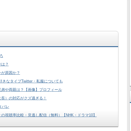
ろ
作は？
ンが原因か？
なタイプTwitter・私服についても
兄弟や両親は？【画像】プロフィール
社長）の対応がクズ過ぎる！
タバレ
の視聴率比較・見逃し配信（無料）【NHK・ドラマ10】