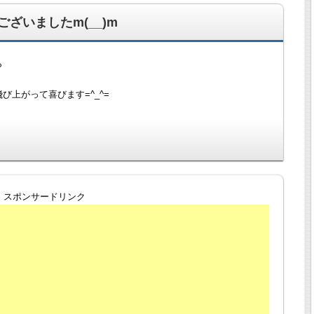
ざいましたm(__)m
ら
上がって喜びます=^_^=
スポンサードリンク