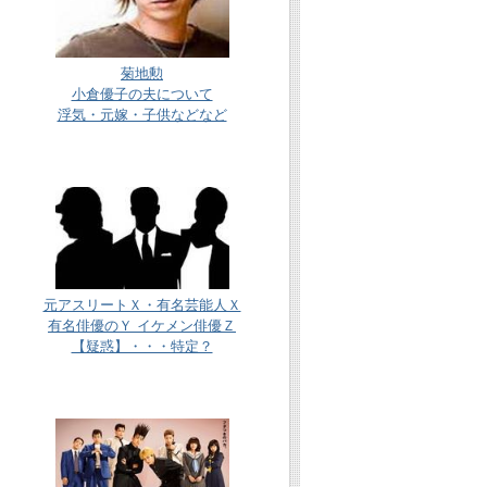
菊地勲
小倉優子の夫について
浮気・元嫁・子供などなど
元アスリートＸ・有名芸能人Ｘ
有名俳優のＹ イケメン俳優Ｚ
【疑惑】・・・特定？