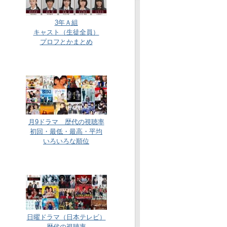
3年Ａ組
キャスト（生徒全員）
プロフとかまとめ
月9ドラマ 歴代の視聴率
初回・最低・最高・平均
いろいろな順位
日曜ドラマ（日本テレビ）
歴代の視聴率