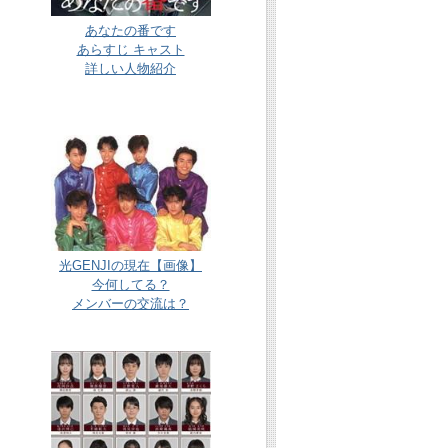
あなたの番です
あらすじ キャスト
詳しい人物紹介
光GENJIの現在【画像】
今何してる？
メンバーの交流は？