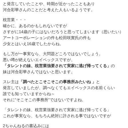
と発言していたことや、時期が近かったこともあり
河合彩華さんのことだと考えた人もいるようです。
枕営業・・・
確かに、あるのかもしれないですが
さすがに14歳の子にはないだろうと思ってしまいます（思いたい）
アートコーポレーションの件も松田咲實氏の件も
少女とはいえ16歳でしたからね。
もし万が一事実なら、大問題どころではないでしょう。
悪い噂が絶えないエイベックスですが、
「タレントの妹、枕営業強要されて実家に逃げ帰ってくる」
の
妹は河合彩華さんではないと思います。
スレ主は
「調べたとこそこそこの事務所みたいね 」
と
発言していましたが、調べなくてもエイベックスの名前くらい
誰でも知っていますからね～
それに“そこそこの事務所”ではないですよね。
「タレントの妹、枕営業強要されて実家に逃げ帰ってくる」
これが事実なら、もちろん絶対に許される事ではないですが
2ちゃんねるの書込みには