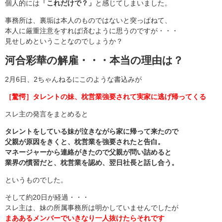
個人的には
「これだけで？」
と感じてしまいました。
事務所は、裏垢は本人のものではないと突っぱねて、
本人に厳重注意をすれば済むように思うのですが・・・
見せしめということなのでしょうか？
河合彩華の解雇・・・本当の理由は？
2月6日、2ちゃんねるにこのような書込みが
［驚愕］タレントの妹、枕営業強要されて実家に逃げ帰ってくる
スレ主の発言をまとめると
タレントをしている妹が泣きながら家に帰って来たので
父親が原因をきくと、枕営業を強要されたと告白。
マネージャーから連絡がきたので父親が問い詰めると
業界の慣習だと、枕営業を認め、翌日社長と話し合う。
というものでした。
そして約20日が経過・・・
スレ主は、妹の所属事務所は明かしていませんでしたが
まああるメンバーでいきなり一人抜けたらそれです