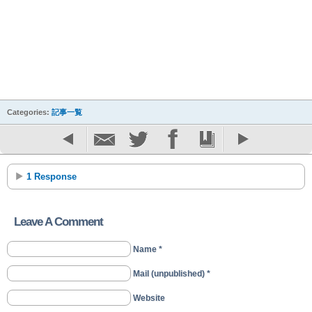
Categories:
記事一覧
1 Response
Leave A Comment
Name *
Mail (unpublished) *
Website