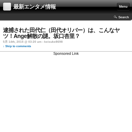
最新エンタメ情報
Menu
Search
逮捕された田代仁（田代オリバー）は、こんなヤ
ツ！Ange解散の謎。坂口杏里？
5月 14th, 2015 @ 03:20 am › keisuke8698
↓ Skip to comments
Sponsored Link