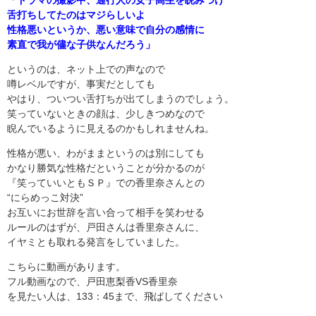
「ドラマの撮影中、通行人の女子高生を睨みつけ
舌打ちしてたのはマジらしいよ
性格悪いというか、悪い意味で自分の感情に
素直で我が儘な子供なんだろう」
というのは、ネット上での声なので
噂レベルですが、事実だとしても
やはり、ついつい舌打ちが出てしまうのでしょう。
笑っていないときの顔は、少しきつめなので
睨んでいるように見えるのかもしれませんね。
性格が悪い、わがままというのは別にしても
かなり勝気な性格だということが分かるのが
『笑っていいともＳＰ』での香里奈さんとの
“にらめっこ対決”
お互いにお世辞を言い合って相手を笑わせる
ルールのはずが、戸田さんは香里奈さんに、
イヤミとも取れる発言をしていました。
こちらに動画があります。
フル動画なので、戸田恵梨香VS香里奈
を見たい人は、133：45まで、飛ばしてください