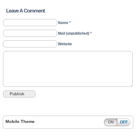
Leave A Comment
Name *
Mail (unpublished) *
Website
Mobile Theme
ON
OFF