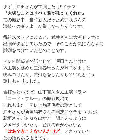
まず、戸田さんが主演した月9ドラマ
『大切なことはすべて君が教えてくれた』
での撮影中、当時新人だった武井咲さんの
演技へのダメ出しが厳しかったそうです。
番組スタッフによると、武井さんは大河ドラマに
出演が決定していたので、そのことが気に入らずに
難癖をつけていたとのことです。
テレビ関係者の話として、戸田さんと共に
Ｗ主演を務めた三浦春馬さんがＮＧを出すと
睨みつけたり、舌打ちをしたりしていたという
話しもありました。
舌打ちといえば、山下智久さん主演ドラマ
『コード・ブルー』の撮影現場で、
これもまた、テレビ局関係者の話として
戸田さんが新垣結衣さんの演技にケチをつけたり
新垣さんがＮＧを出すと、聞こえるように
タメ息をついたり、台詞の声が小さいと
「はあ？きこえないんだけど」
と言っていた
との話もあるようです。