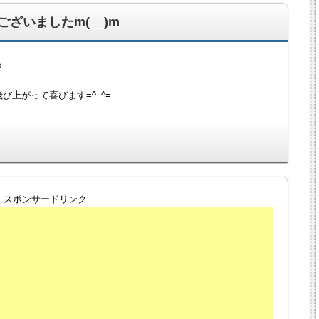
ざいましたm(__)m
ら
上がって喜びます=^_^=
スポンサードリンク