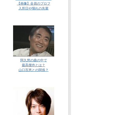
【画像】全員のプロフ
入所日や憧れの先輩
阿久悠の曲の中で
最高傑作とは？
山口百恵との関係？