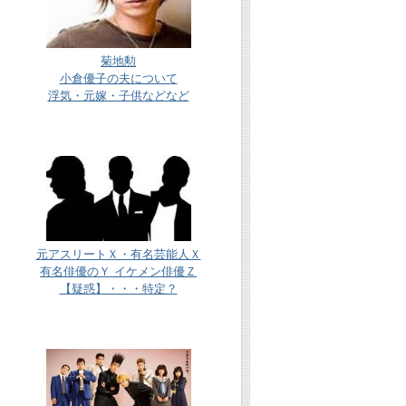
菊地勲
小倉優子の夫について
浮気・元嫁・子供などなど
元アスリートＸ・有名芸能人Ｘ
有名俳優のＹ イケメン俳優Ｚ
【疑惑】・・・特定？