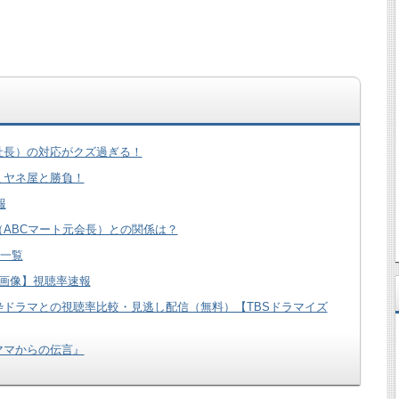
社長）の対応がクズ過ぎる！
ミヤネ屋と勝負！
報
ABCマート元会長）との関係は？
マ一覧
画像】視聴率速報
ドラマとの視聴率比較・見逃し配信（無料）【TBSドラマイズ
ママからの伝言』