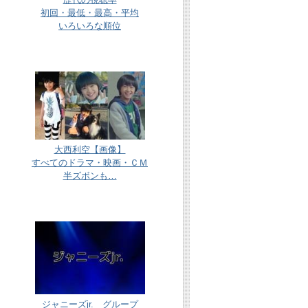
初回・最低・最高・平均
いろいろな順位
大西利空【画像】
すべてのドラマ・映画・ＣＭ
半ズボンも…
ジャニーズjr. グループ