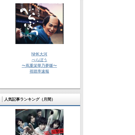
NHK大河
べらぼう
〜蔦重栄華乃夢噺〜
視聴率速報
人気記事ランキング（月間）