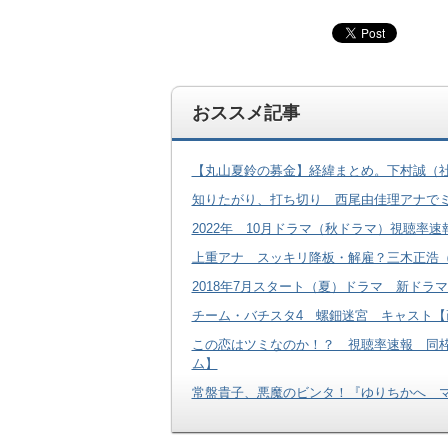
おススメ記事
【丸山夏鈴の募金】経緯まとめ。下村誠（
知りたがり、打ち切り 西尾由佳理アナで
2022年 10月ドラマ（秋ドラマ）視聴率速
上重アナ スッキリ降板・解雇？三木正浩（
2018年7月スタート（夏）ドラマ 新ドラ
チーム・バチスタ4 螺鈿迷宮 キャスト【
この恋はツミなのか！？ 視聴率速報 同枠
ム】
常盤貴子、悪魔のビンタ！『ゆりちかへ 