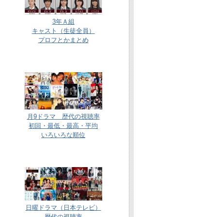
3年Ａ組
キャスト（生徒全員）
プロフとかまとめ
月9ドラマ 歴代の視聴率
初回・最低・最高・平均
いろいろな順位
日曜ドラマ（日本テレビ）
歴代の視聴率