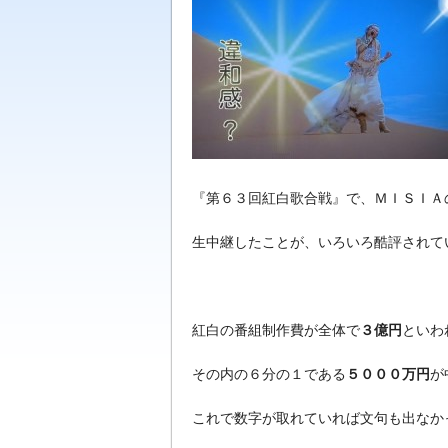
最新の芸能ニュースを中心にジャニーズ情報
題をお届けします
『第６３回紅白歌合戦』で、ＭＩＳＩＡ
生中継したことが、いろいろ酷評されて
紅白の番組制作費が全体で
３億円
といわ
その内の６分の１である
５０００万円
が
これで数字が取れていれば文句も出なか