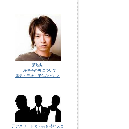
菊地勲
小倉優子の夫について
浮気・元嫁・子供などなど
元アスリートＸ・有名芸能人Ｘ