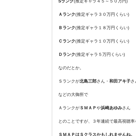
Sランク
(推定ギャラ４５～５０万円)
Ａランク
(推定ギャラ３０万円くらい)
Ｂランク
(推定ギャラ１８万円くらい)
Ｃランク
(推定ギャラ１０万円くらい)
Ｄランク
(推定ギャラ５万円くらい)
なのだとか。
Ｓランクが
北島三郎
さん・
和田アキ子
さ
などの大御所で
Ａランクが
ＳＭＡＰ
や
浜崎あゆみ
さん
とのことですが、３年連続で最高視聴率
ＳＭＡＰはＳクラスかもしれませんね。