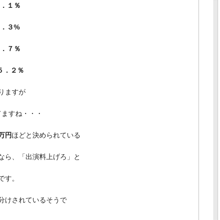
．１％
．３%
．７％
５．２％
りますが
ってますね・・・
万円
ほどと決められている
なら、「出演料上げろ」と
です。
分けされているそうで