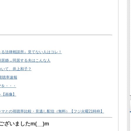
きる法律相談所』見てない人はコレ！
別居婚→同居する夫はこんな人
ついて、井上和子？
 視聴率速報
マを・・・
レ【画像】
マとの視聴率比較・見逃し配信（無料）【フジ火曜21時枠】
ざいましたm(__)m