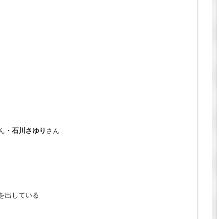
ん・
石川さゆり
さん
を出している