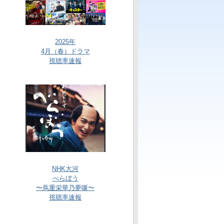
2025年
4月（春）ドラマ
視聴率速報
NHK大河
べらぼう
〜蔦重栄華乃夢噺〜
視聴率速報