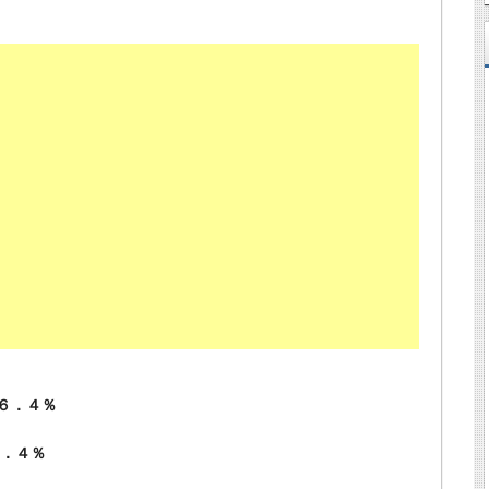
 ４６．４％
．４％