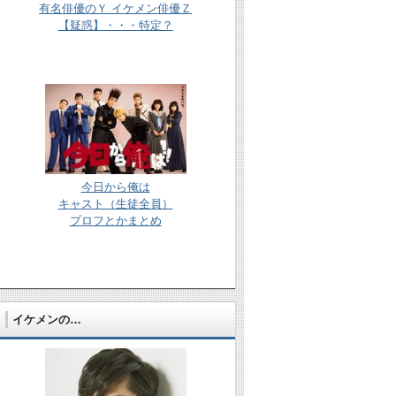
有名俳優のＹ イケメン俳優Ｚ
【疑惑】・・・特定？
今日から俺は
キャスト（生徒全員）
プロフとかまとめ
イケメンの…