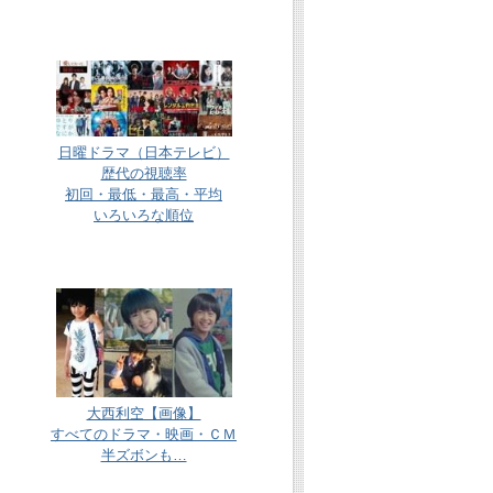
日曜ドラマ（日本テレビ）
歴代の視聴率
初回・最低・最高・平均
いろいろな順位
大西利空【画像】
すべてのドラマ・映画・ＣＭ
半ズボンも…