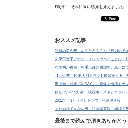
確かに、それに近い感覚を覚えました。
おススメ記事
話題の美少年、ゆうたろうくん『行列ので
久保田智子アナがトイレでヤバイことに…
布施明が再婚！相手は森川由加里。息子に
【2020年 NHK大河ドラマ】麒麟がくる
田中圭、相棒『X DAY』。画像で出演ドラ
僕だけがいない街 映画キャストとネタバ
2021年 1月（冬）ドラマ 視聴率速報
まだ結婚できない男 視聴率速報 同枠ドラ
最後まで読んで頂きありがとうご