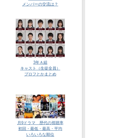
メンバーの交流は？
3年Ａ組
キャスト（生徒全員）
プロフとかまとめ
月9ドラマ 歴代の視聴率
初回・最低・最高・平均
いろいろな順位