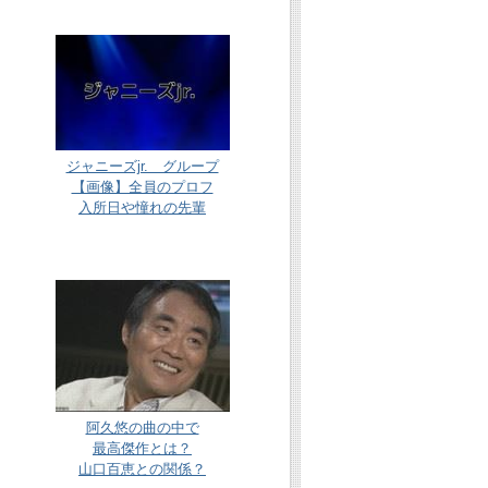
ジャニーズjr. グループ
【画像】全員のプロフ
入所日や憧れの先輩
阿久悠の曲の中で
最高傑作とは？
山口百恵との関係？