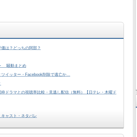
評価は？どっちの阿部？
・ 騒動まとめ
イッター・Facebook削除で逃亡か…
？
同枠ドラマとの視聴率比較・見逃し配信（無料）【日テレ・木曜ド
】キャスト・ネタバレ