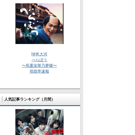
NHK大河
べらぼう
〜蔦重栄華乃夢噺〜
視聴率速報
人気記事ランキング（月間）