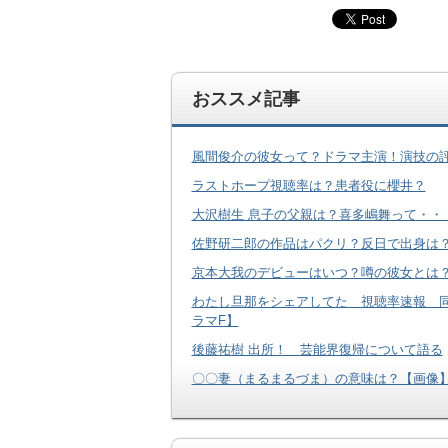
おススメ記事
風間俊介の彼女って？ドラマ主演！演技の
ラストホープ視聴率は？患者役に櫻井？
大沢樹生 息子の父親は？喜多嶋舞って・・
佐野研二郎の作品はパクリ？反日で出身は？ツ
京本大我のデビューはいつ？噂の彼女とは
わたし旦那をシェアしてた 視聴率速報 
ラマF】
後藤祐樹 出所！ 芸能界復帰について語る
〇〇妻（まるまるづま）の意味は？【画像