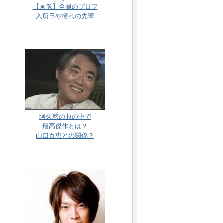
【画像】全員のプロフ
入所日や憧れの先輩
阿久悠の曲の中で
最高傑作とは？
山口百恵との関係？