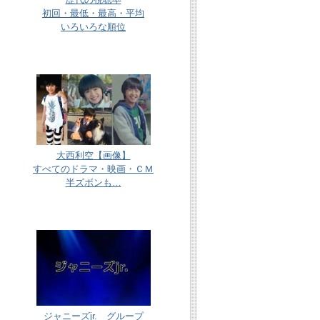
初回・最低・最高・平均
いろいろな順位
大西利空【画像】
すべてのドラマ・映画・ＣＭ
半ズボンも…
ジャニーズjr. グループ