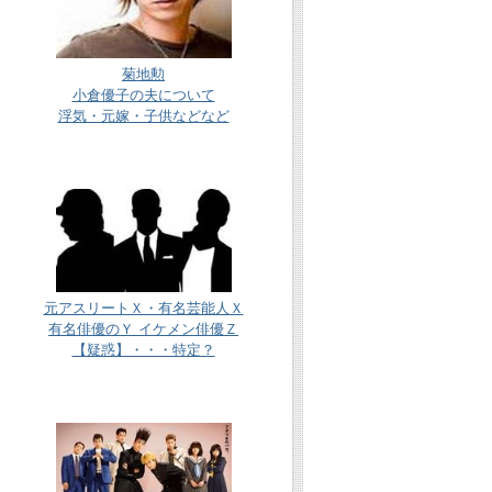
菊地勲
小倉優子の夫について
浮気・元嫁・子供などなど
元アスリートＸ・有名芸能人Ｘ
有名俳優のＹ イケメン俳優Ｚ
【疑惑】・・・特定？