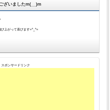
ざいましたm(__)m
ら
上がって喜びます=^_^=
スポンサードリンク