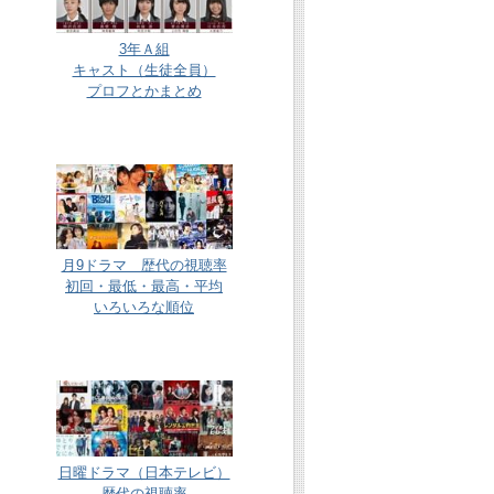
3年Ａ組
キャスト（生徒全員）
プロフとかまとめ
月9ドラマ 歴代の視聴率
初回・最低・最高・平均
いろいろな順位
日曜ドラマ（日本テレビ）
歴代の視聴率