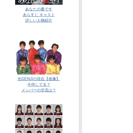
あなたの番です
あらすじ キャスト
詳しい人物紹介
光GENJIの現在【画像】
今何してる？
メンバーの交流は？